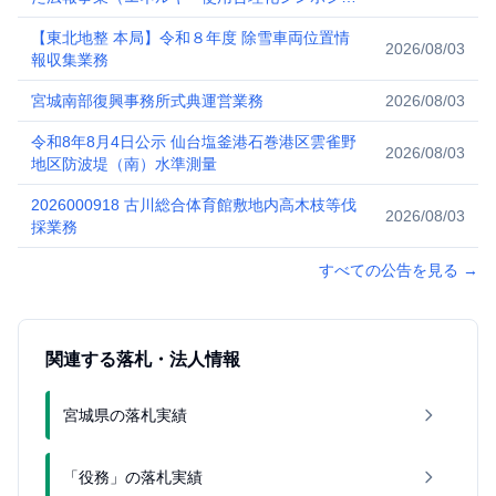
ム東北の開催等）
【東北地整 本局】令和８年度 除雪車両位置情
2026/08/03
報収集業務
宮城南部復興事務所式典運営業務
2026/08/03
令和8年8月4日公示 仙台塩釜港石巻港区雲雀野
2026/08/03
地区防波堤（南）水準測量
2026000918 古川総合体育館敷地内高木枝等伐
2026/08/03
採業務
すべての公告を見る
→
関連する落札・法人情報
宮城県の落札実績
「役務」の落札実績