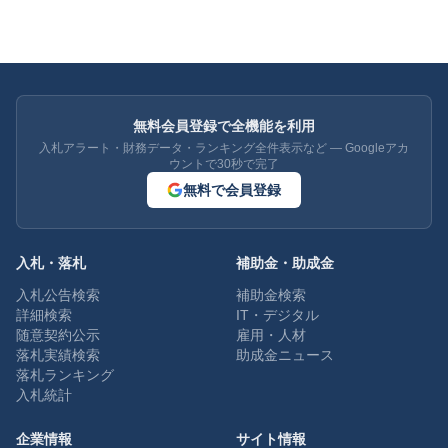
無料会員登録で全機能を利用
入札アラート・財務データ・ランキング全件表示など — Googleアカ
ウントで30秒で完了
無料で会員登録
入札・落札
補助金・助成金
入札公告検索
補助金検索
詳細検索
IT・デジタル
随意契約公示
雇用・人材
落札実績検索
助成金ニュース
落札ランキング
入札統計
企業情報
サイト情報