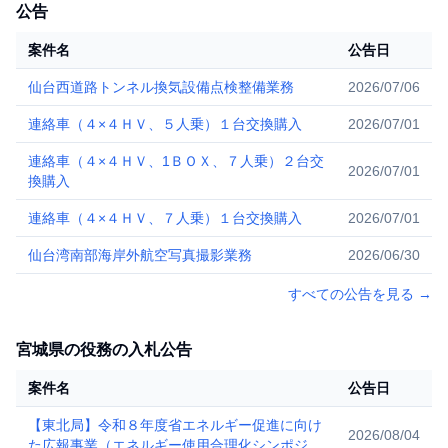
公告
案件名
公告日
仙台西道路トンネル換気設備点検整備業務
2026/07/06
連絡車（４×４ＨＶ、５人乗）１台交換購入
2026/07/01
連絡車（４×４ＨＶ、1ＢＯＸ、７人乗）２台交
2026/07/01
換購入
連絡車（４×４ＨＶ、７人乗）１台交換購入
2026/07/01
仙台湾南部海岸外航空写真撮影業務
2026/06/30
すべての公告を見る
→
宮城県の役務の入札公告
案件名
公告日
【東北局】令和８年度省エネルギー促進に向け
2026/08/04
た広報事業（エネルギー使用合理化シンポジウ