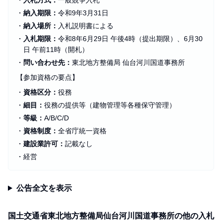
・
入札方式：
一般競争入札
・
納入期限：
令和9年3月31日
・
納入場所：
入札説明書による
・
入札期限：
令和8年6月29日 午後4時（提出期限）、6月30
日 午前11時（開札）
・
問い合わせ先：
東北地方整備局 仙台河川国道事務所
【参加資格の要点】
・
資格区分：
役務
・
細目：
役務の提供等（建物管理等各種保守管理）
・
等級：
A/B/C/D
・
資格制度：
全省庁統一資格
・
建設業許可：
記載なし
・
経営
公告全文を表示
国土交通省東北地方整備局仙台河川国道事務所の他の入札