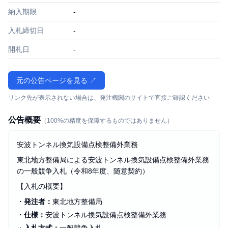
納入期限
-
入札締切日
-
開札日
-
元の公告ページを見る ↗
リンク先が表示されない場合は、発注機関のサイトで直接ご確認ください
公告概要
（100%の精度を保障するものではありません）
安波トンネル換気設備点検整備外業務
東北地方整備局による安波トンネル換気設備点検整備外業務
の一般競争入札（令和8年度、随意契約）
【入札の概要】
・
発注者：
東北地方整備局
・
仕様：
安波トンネル換気設備点検整備外業務