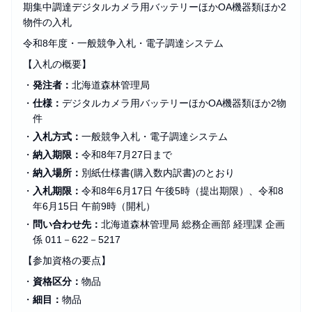
期集中調達デジタルカメラ用バッテリーほかOA機器類ほか2
物件の入札
令和8年度・一般競争入札・電子調達システム
【入札の概要】
・
発注者：
北海道森林管理局
・
仕様：
デジタルカメラ用バッテリーほかOA機器類ほか2物
件
・
入札方式：
一般競争入札・電子調達システム
・
納入期限：
令和8年7月27日まで
・
納入場所：
別紙仕様書(購入数内訳書)のとおり
・
入札期限：
令和8年6月17日 午後5時（提出期限）、令和8
年6月15日 午前9時（開札）
・
問い合わせ先：
北海道森林管理局 総務企画部 経理課 企画
係 011－622－5217
【参加資格の要点】
・
資格区分：
物品
・
細目：
物品