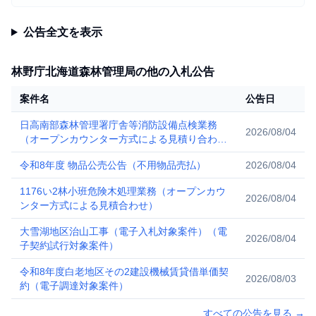
公告全文を表示
林野庁北海道森林管理局の他の入札公告
案件名
公告日
日高南部森林管理署庁舎等消防設備点検業務
2026/08/04
（オープンカウンター方式による見積り合わ
せ）
令和8年度 物品公売公告（不用物品売払）
2026/08/04
1176い2林小班危険木処理業務（オープンカウ
2026/08/04
ンター方式による見積合わせ）
大雪湖地区治山工事（電子入札対象案件）（電
2026/08/04
子契約試行対象案件）
令和8年度白老地区その2建設機械賃貸借単価契
2026/08/03
約（電子調達対象案件）
すべての公告を見る
→