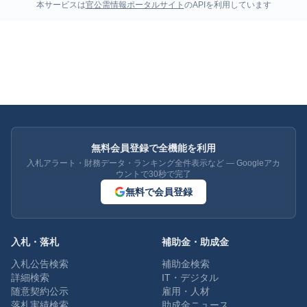
本サービスは
官公需情報ポータルサイト
のAPIを利用しています
無料会員登録で全機能を利用
入札アラート・財務データ・ランキング全件表示など — Googleアカ
ウントで30秒で完了
無料で会員登録
入札・落札
補助金・助成金
入札公告検索
補助金検索
詳細検索
IT・デジタル
随意契約公示
雇用・人材
落札実績検索
助成金ニュース