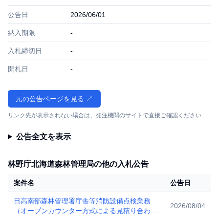
公告日
2026/06/01
納入期限
-
入札締切日
-
開札日
-
元の公告ページを見る ↗
リンク先が表示されない場合は、発注機関のサイトで直接ご確認ください
公告全文を表示
林野庁北海道森林管理局の他の入札公告
案件名
公告日
日高南部森林管理署庁舎等消防設備点検業務
2026/08/04
（オープンカウンター方式による見積り合わ