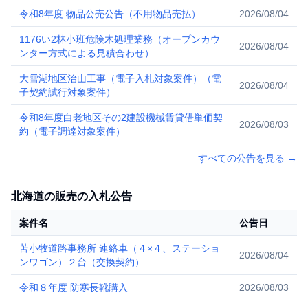
せ）
令和8年度 物品公売公告（不用物品売払）
2026/08/04
1176い2林小班危険木処理業務（オープンカウ
2026/08/04
ンター方式による見積合わせ）
大雪湖地区治山工事（電子入札対象案件）（電
2026/08/04
子契約試行対象案件）
令和8年度白老地区その2建設機械賃貸借単価契
2026/08/03
約（電子調達対象案件）
すべての公告を見る
→
北海道の販売の入札公告
案件名
公告日
苫小牧道路事務所 連絡車（４×４、ステーショ
2026/08/04
ンワゴン）２台（交換契約）
令和８年度 防寒長靴購入
2026/08/03