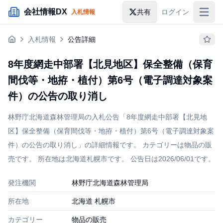
メインコンテンツにスキップ
会社情報DX
共有
ログイン
入札情報
入札情報
入札情報
公告詳細
落札情報
8年度網走中部署【北見地区】保全整備（保育
助成金・補助金
間伐等・地拵・植付）第6号（電子調達対象案
企業検索
件）の公告の取り消し
林野庁北海道森林管理局の入札公告「8年度網走中部署【北見地
区】保全整備（保育間伐等・地拵・植付）第6号（電子調達対象案
件）の公告の取り消し」の詳細情報です。 カテゴリーは物品の販
売です。 所在地は北海道札幌市です。 公告日は2026/06/01です。
発注機関
林野庁北海道森林管理局
所在地
北海道 札幌市
カテゴリー
物品の販売