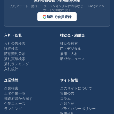
無料会員登録で全機能を利用
入札アラート・財務データ・ランキング全件表示など — Googleアカ
ウントで30秒で完了
無料で会員登録
入札・落札
補助金・助成金
入札公告検索
補助金検索
詳細検索
IT・デジタル
随意契約公示
雇用・人材
落札実績検索
助成金ニュース
落札ランキング
入札統計
企業情報
サイト情報
企業検索
このサイトについて
上場企業一覧
官報公告
都道府県から探す
コラム
企業ニュース
お知らせ
ランキング
プライバシーポリシー
利用規約