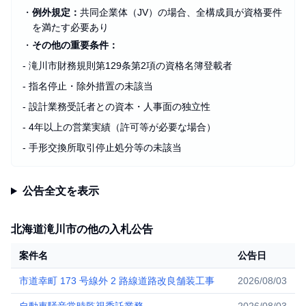
・
例外規定：
共同企業体（JV）の場合、全構成員が資格要件
を満たす必要あり
・
その他の重要条件：
- 滝川市財務規則第129条第2項の資格名簿登載者
- 指名停止・除外措置の未該当
- 設計業務受託者との資本・人事面の独立性
- 4年以上の営業実績（許可等が必要な場合）
- 手形交換所取引停止処分等の未該当
公告全文を表示
北海道滝川市の他の入札公告
案件名
公告日
市道幸町 173 号線外 2 路線道路改良舗装工事
2026/08/03