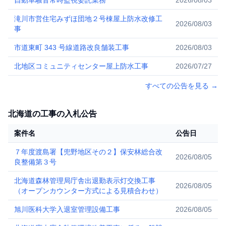
自動車騒音常時監視委託業務
2026/08/03
滝川市営住宅みずほ団地２号棟屋上防水改修工
2026/08/03
事
市道東町 343 号線道路改良舗装工事
2026/08/03
北地区コミュニティセンター屋上防水工事
2026/07/27
すべての公告を見る
→
北海道の工事の入札公告
案件名
公告日
７年度渡島署【兜野地区その２】保安林総合改
2026/08/05
良整備第３号
北海道森林管理局庁舎出退勤表示灯交換工事
2026/08/05
（オープンカウンター方式による見積合わせ）
旭川医科大学入退室管理設備工事
2026/08/05