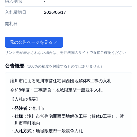
納入期限
-
入札締切日
2026/06/17
開札日
-
元の公告ページを見る ↗
リンク先が表示されない場合は、発注機関のサイトで直接ご確認ください
公告概要
（100%の精度を保障するものではありません）
滝川市による滝川市営住宅開西団地解体B工事の入札
令和8年度・工事請負・地域限定型一般競争入札
【入札の概要】
・
発注者：
滝川市
・
仕様：
滝川市営住宅開西団地解体工事（解体B工事）。滝
川市幸町地内
・
入札方式：
地域限定型一般競争入札