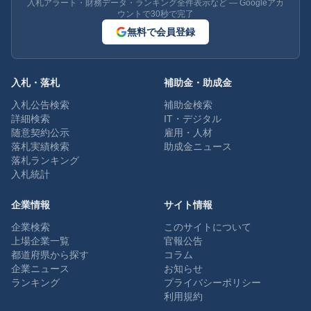
入札アラート・財務データ・ランキング全件表示など — Googleアカ
ウントで30秒で完了
無料で会員登録
入札・落札
補助金・助成金
入札公告検索
補助金検索
詳細検索
IT・デジタル
随意契約公示
雇用・人材
落札実績検索
助成金ニュース
落札ランキング
入札統計
企業情報
サイト情報
企業検索
このサイトについて
上場企業一覧
官報公告
都道府県から探す
コラム
企業ニュース
お知らせ
ランキング
プライバシーポリシー
利用規約