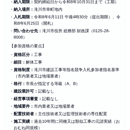
・
納入期限：
契約締結日から令和8年10月31日まで（工期）
・
納入場所：
滝川市幸町地内
・
入札期限：
令和8年6月11日 午後4時30分（提出期限）、令
和8年6月25日（開札）
・
問い合わせ先：
滝川市役所 総務部 財政課（0125-28-
8008）
【参加資格の要点】
・
資格区分：
工事
・
細目：
解体工事
・
資格制度：
滝川市建設工事等指名競争入札参加者指名基準
（市内業者又は地場業者）
・
格付：
市長が指定する等級（A、B）
・
建設業許可：
記載なし
・
経営事項審査：
記載なし
・
地域要件：
市内業者又は地場業者
・
配置技術者：
主任技術者又は監理技術者の専任配置
・
施工実績：
過去10年間に同種又は類似工事の元請実績（お
おむね同規模）