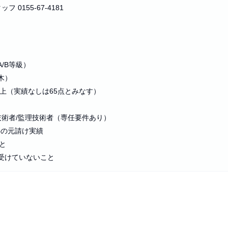
0155-67-4181
/B等級）
木）
以上（実績なしは65点とみなす）
術者/監理技術者（専任要件あり）
事の元請け実績
と
受けていないこと