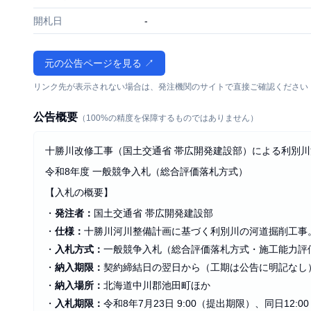
開札日
-
元の公告ページを見る ↗
リンク先が表示されない場合は、発注機関のサイトで直接ご確認ください
公告概要
（100%の精度を保障するものではありません）
十勝川改修工事（国土交通省 帯広開発建設部）による利別
令和8年度 一般競争入札（総合評価落札方式）
【入札の概要】
・
発注者：
国土交通省 帯広開発建設部
・
仕様：
十勝川河川整備計画に基づく利別川の河道掘削工事
・
入札方式：
一般競争入札（総合評価落札方式・施工能力評
・
納入期限：
契約締結日の翌日から（工期は公告に明記なし
・
納入場所：
北海道中川郡池田町ほか
・
入札期限：
令和8年7月23日 9:00（提出期限）、同日12:0