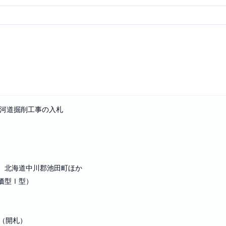
川河道掘削工事の入札
。北海道中川郡池田町ほか
価型Ⅰ型）
）
0（開札）