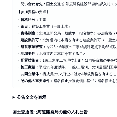
・
問い合わせ先：
国土交通省 帯広開発建設部 契約課入札スタッフ 
【参加資格の要点】
・
資格区分：
工事
・
細目：
建築工事業（一般土木）
・
資格制度：
北海道開発局一般競争（指名競争）参加資格（A
・
建設業許可：
北海道内に本店を有する建設業許可（一般土
・
経営事項審査：
令和5・6年度の工事成績評定点平均65点
・
地域要件：
北海道内に本店を有すること
・
配置技術者：
1級土木施工管理技士または同等資格の主任技
・
施工実績：
平成23年度以降、一級/二級河川の河道掘削工
・
共同企業体：
構成員のいずれか1社がA等級資格を有するこ
・
その他の重要条件：
指名停止措置要領に基づく指名停止を
公告全文を表示
国土交通省北海道開発局の他の入札公告