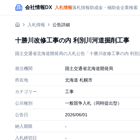
メインコンテンツにスキップ
会社情報DX
入札情報
落札情報
助成金・補助金
企業検索
入札情報
公告詳細
十勝川改修工事の内 利別川河道掘削工事
国土交通省北海道開発局の入札公告「十勝川改修工事の内 利別川河
発注機関
国土交通省北海道開発局
所在地
北海道 札幌市
カテゴリー
工事
公示種別
一般競争入札（同時提出型）
公告日
2026/06/01
納入期限
-
入札締切日
-