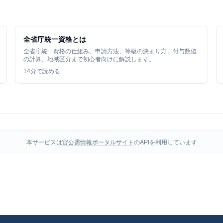
全省庁統一資格とは
全省庁統一資格の仕組み、申請方法、等級の決まり方、付与数値
の計算、地域区分まで初心者向けに解説します。
14
分で読める
本サービスは
官公需情報ポータルサイト
のAPIを利用しています