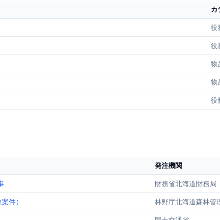
カ
役
役
物
物
役
発注機関
事
財務省北海道財務局
象案件）
林野庁北海道森林管