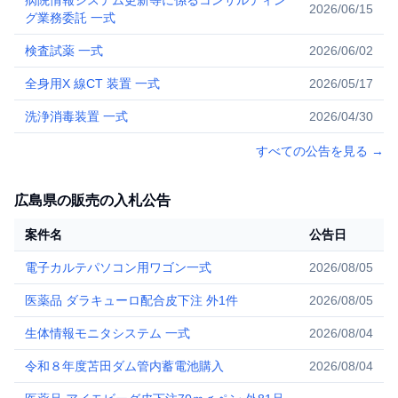
病院情報システム更新等に係るコンサルティン
2026/06/15
グ業務委託 一式
検査試薬 一式
2026/06/02
全身用X 線CT 装置 一式
2026/05/17
洗浄消毒装置 一式
2026/04/30
すべての公告を見る
→
広島県の販売の入札公告
案件名
公告日
電子カルテパソコン用ワゴン一式
2026/08/05
医薬品 ダラキューロ配合皮下注 外1件
2026/08/05
生体情報モニタシステム 一式
2026/08/04
令和８年度苫田ダム管内蓄電池購入
2026/08/04