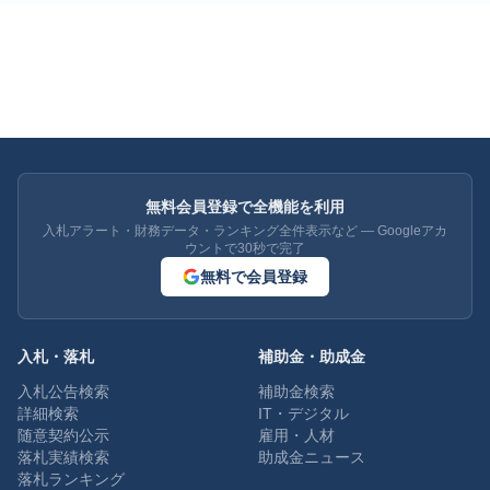
無料会員登録で全機能を利用
入札アラート・財務データ・ランキング全件表示など — Googleアカ
ウントで30秒で完了
無料で会員登録
入札・落札
補助金・助成金
入札公告検索
補助金検索
詳細検索
IT・デジタル
随意契約公示
雇用・人材
落札実績検索
助成金ニュース
落札ランキング