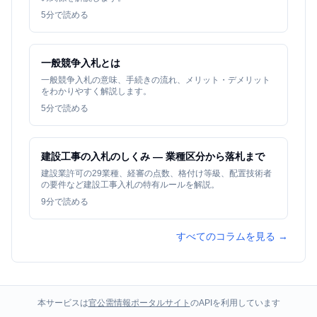
5
分で読める
一般競争入札とは
一般競争入札の意味、手続きの流れ、メリット・デメリット
をわかりやすく解説します。
5
分で読める
建設工事の入札のしくみ — 業種区分から落札まで
建設業許可の29業種、経審の点数、格付け等級、配置技術者
の要件など建設工事入札の特有ルールを解説。
9
分で読める
すべてのコラムを見る →
本サービスは
官公需情報ポータルサイト
のAPIを利用しています