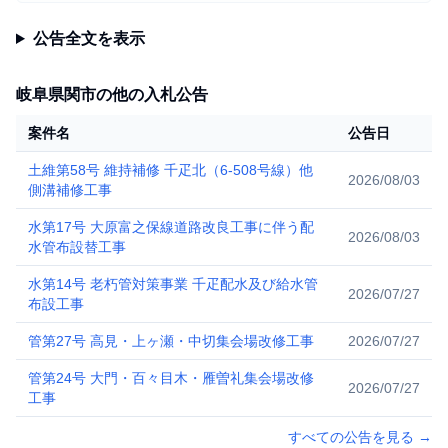
公告全文を表示
岐阜県関市の他の入札公告
案件名
公告日
土維第58号 維持補修 千疋北（6-508号線）他
2026/08/03
側溝補修工事
水第17号 大原富之保線道路改良工事に伴う配
2026/08/03
水管布設替工事
水第14号 老朽管対策事業 千疋配水及び給水管
2026/07/27
布設工事
管第27号 高見・上ヶ瀬・中切集会場改修工事
2026/07/27
管第24号 大門・百々目木・雁曽礼集会場改修
2026/07/27
工事
すべての公告を見る
→