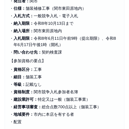
・
発注者：
関市
・
仕様：
舗装補修工事（関市東田原地内）
・
入札方式：
一般競争入札・電子入札
・
納入期限：
令和8年10月13日まで
・
納入場所：
関市東田原地内
・
入札期限：
令和8年6月11日午前9時（提出期限）、令和8
年6月17日午後1時（開札）
・
問い合わせ先：
契約検査課
【参加資格の要点】
・
資格区分：
工事
・
細目：
舗装工事
・
等級：
記載なし
・
資格制度：
関市競争入札参加者名簿
・
建設業許可：
特定又は一般（舗装工事業）
・
経営事項審査：
総合点数700点以上（舗装工事）
・
地域要件：
市内に本店を有する者
・
配置