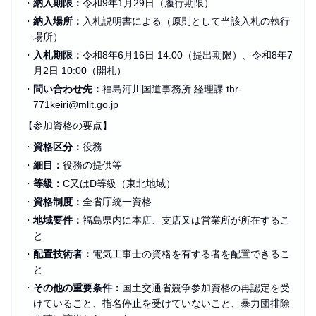
・
納入期限：
令和9年1月29日（履行期限）
・
納入場所：
入札説明書による（原則として当該入札の執行
場所）
・
入札期限：
令和8年6月16日 14:00（提出期限）、令和8年7
月2日 10:00（開札）
・
問い合わせ先：
福島河川国道事務所 経理課 thr-
771keiri@mlit.go.jp
【参加資格の要点】
・
資格区分：
役務
・
細目：
役務の提供等
・
等級：
C又はD等級（東北地域）
・
資格制度：
全省庁統一資格
・
地域要件：
福島県内に本店、支店又は営業所が所在するこ
と
・
配置技術者：
電気工事士の資格を有する者を配置できるこ
と
・
その他の重要条件：
国土交通省競争参加資格の再認定を受
けていること、指名停止を受けていないこと、暴力団排除