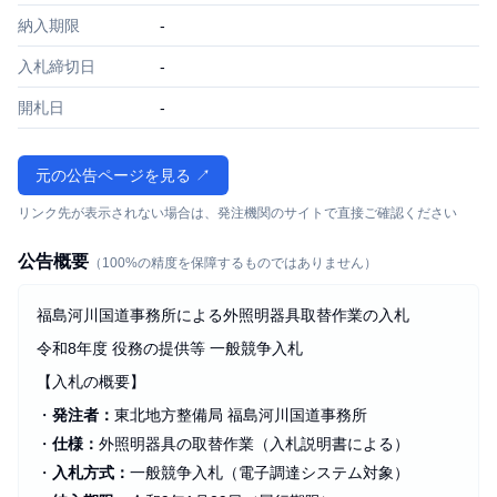
納入期限
-
入札締切日
-
開札日
-
元の公告ページを見る ↗
リンク先が表示されない場合は、発注機関のサイトで直接ご確認ください
公告概要
（100%の精度を保障するものではありません）
福島河川国道事務所による外照明器具取替作業の入札
令和8年度 役務の提供等 一般競争入札
【入札の概要】
・
発注者：
東北地方整備局 福島河川国道事務所
・
仕様：
外照明器具の取替作業（入札説明書による）
・
入札方式：
一般競争入札（電子調達システム対象）