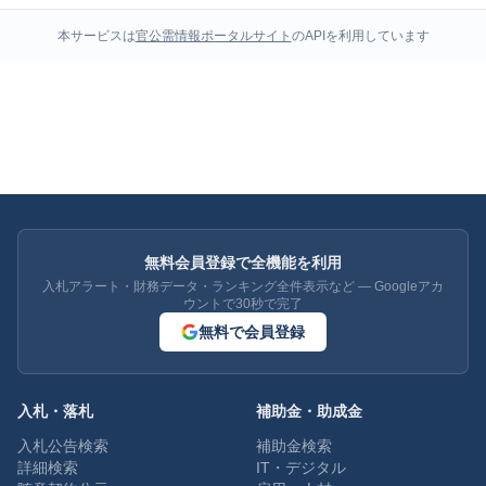
本サービスは
官公需情報ポータルサイト
のAPIを利用しています
無料会員登録で全機能を利用
入札アラート・財務データ・ランキング全件表示など — Googleアカ
ウントで30秒で完了
無料で会員登録
入札・落札
補助金・助成金
入札公告検索
補助金検索
詳細検索
IT・デジタル