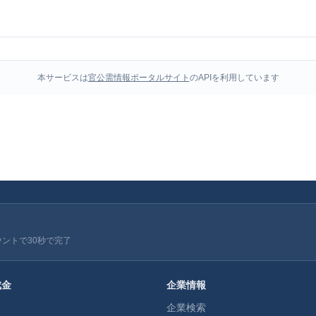
本サービスは
官公需情報ポータルサイト
のAPIを利用しています
ウントで30秒で完了
成金
企業情報
企業検索