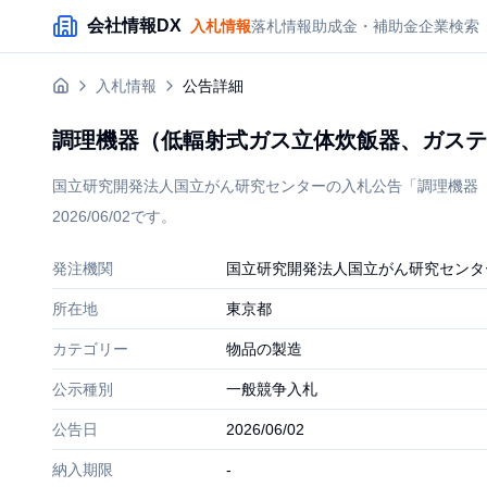
メインコンテンツにスキップ
会社情報DX
入札情報
落札情報
助成金・補助金
企業検索
入札情報
公告詳細
調理機器（低輻射式ガス立体炊飯器、ガステ
国立研究開発法人国立がん研究センターの入札公告「調理機器（
2026/06/02です。
発注機関
国立研究開発法人国立がん研究センタ
所在地
東京都
カテゴリー
物品の製造
公示種別
一般競争入札
公告日
2026/06/02
納入期限
-