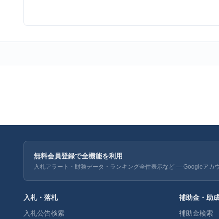
無料会員登録で全機能を利用
入札アラート・財務データ・ランキング全件表示など — Googleアカ
入札・落札
補助金・助
入札公告検索
補助金検索