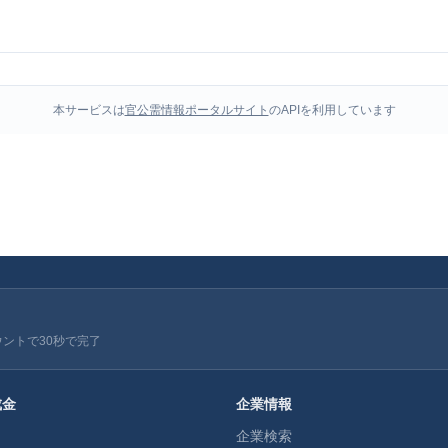
本サービスは
官公需情報ポータルサイト
のAPIを利用しています
ウントで30秒で完了
成金
企業情報
企業検索