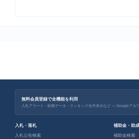
無料会員登録で全機能を利用
入札アラート・財務データ・ランキング全件表示など — Googleアカ
入札・落札
補助金・助
入札公告検索
補助金検索