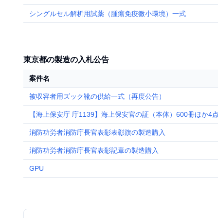
シングルセル解析用試薬（腫瘍免疫微小環境）一式
東京都の製造の入札公告
案件名
被収容者用ズック靴の供給一式（再度公告）
【海上保安庁 庁1139】海上保安官の証（本体）600冊ほか4
消防功労者消防庁長官表彰表彰旗の製造購入
消防功労者消防庁長官表彰記章の製造購入
GPU