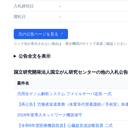
入札締切日
-
開札日
-
元の公告ページを見る ↗
リンク先が表示されない場合は、発注機関のサイトで直接ご確認ください
公告全文を表示
国立研究開発法人国立がん研究センターの他の入札公告
案件名
汎用全ゲノム解析システム ファイルサーバ追加 一式
【再公告】労働者派遣業務（休業等代替看護師／手術室）単
2018年度導入ネットワーク機器保守
【令和8年度医療機器投資】心臓超音波診断装置 二式