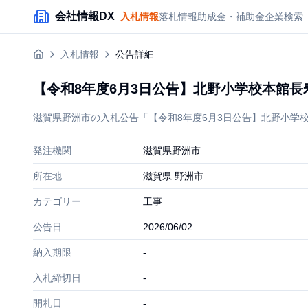
メインコンテンツにスキップ
会社情報DX
入札情報
落札情報
助成金・補助金
企業検索
入札情報
公告詳細
【令和8年度6月3日公告】北野小学校本館
滋賀県野洲市の入札公告「【令和8年度6月3日公告】北野小学校本
発注機関
滋賀県野洲市
所在地
滋賀県 野洲市
カテゴリー
工事
公告日
2026/06/02
納入期限
-
入札締切日
-
開札日
-