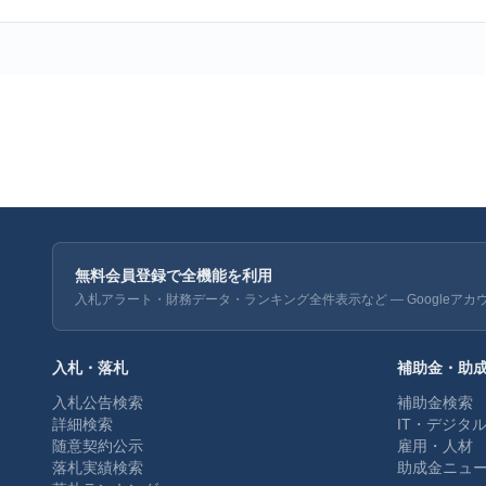
無料会員登録で全機能を利用
入札アラート・財務データ・ランキング全件表示など — Googleアカ
入札・落札
補助金・助
入札公告検索
補助金検索
詳細検索
IT・デジタ
随意契約公示
雇用・人材
落札実績検索
助成金ニュ