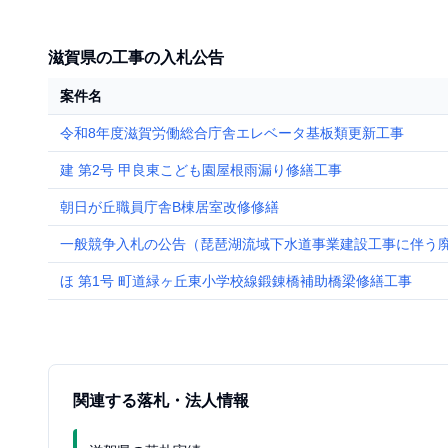
滋賀県の工事の入札公告
案件名
令和8年度滋賀労働総合庁舎エレベータ基板類更新工事
建 第2号 甲良東こども園屋根雨漏り修繕工事
朝日が丘職員庁舎B棟居室改修修繕
一般競争入札の公告（琵琶湖流域下水道事業建設工事に伴う
ほ 第1号 町道緑ヶ丘東小学校線鍛錬橋補助橋梁修繕工事
関連する落札・法人情報