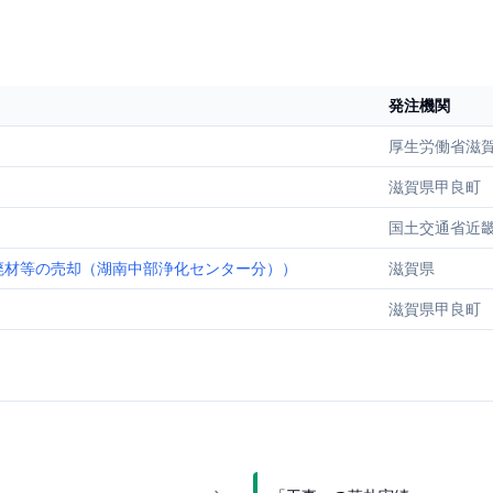
発注機関
厚生労働省滋
滋賀県甲良町
国土交通省近
廃材等の売却（湖南中部浄化センター分））
滋賀県
滋賀県甲良町