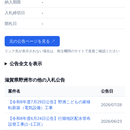
納入期限
-
入札締切日
-
開札日
-
元の公告ページを見る ↗
リンク先が表示されない場合は、発注機関のサイトで直接ご確認ください
公告全文を表示
滋賀県野洲市の他の入札公告
案件名
公告日
【令和8年度7月29日公告】野洲こどもの家移
2026/07/28
転新築（電気設備）工事
【令和8年度6月24日公告】行畑地区配水管布
2026/06/23
設替工事(1−1工区）