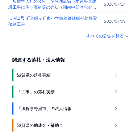
一般競争入札の公告（琵琶湖流域下水道事業建
2026/07/14
設工事に伴う廃材等の売却（湖南中部浄化セン
ター分））
ほ 第1号 町道緑ヶ丘東小学校線鍛錬橋補助橋梁
2026/07/09
修繕工事
すべての公告を見る
→
関連する落札・法人情報
滋賀県の落札実績
「工事」の落札実績
「滋賀県野洲市」の法人情報
滋賀県の助成金・補助金