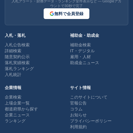
入札アラート・財務データ・ランキング全件表示など — Googleアカ
ウントで30秒で完了
無料で会員登録
入札・落札
補助金・助成金
入札公告検索
補助金検索
詳細検索
IT・デジタル
随意契約公示
雇用・人材
落札実績検索
助成金ニュース
落札ランキング
入札統計
企業情報
サイト情報
企業検索
このサイトについて
上場企業一覧
官報公告
都道府県から探す
コラム
企業ニュース
お知らせ
ランキング
プライバシーポリシー
利用規約