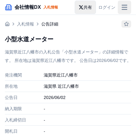
メインコンテンツにスキップ
会社情報DX
共有
ログイン
入札情報
入札情報
入札情報
公告詳細
落札情報
小型水道メーター
助成金・補助金
滋賀県近江八幡市の入札公告「小型水道メーター」の詳細情報で
企業検索
す。 所在地は滋賀県近江八幡市です。 公告日は2026/06/02です。
発注機関
滋賀県近江八幡市
所在地
滋賀県 近江八幡市
公告日
2026/06/02
納入期限
-
入札締切日
-
開札日
-