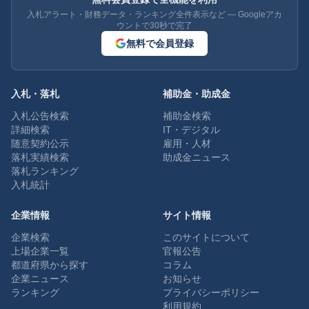
入札アラート・財務データ・ランキング全件表示など — Googleアカ
ウントで30秒で完了
無料で会員登録
入札・落札
補助金・助成金
入札公告検索
補助金検索
詳細検索
IT・デジタル
随意契約公示
雇用・人材
落札実績検索
助成金ニュース
落札ランキング
入札統計
企業情報
サイト情報
企業検索
このサイトについて
上場企業一覧
官報公告
都道府県から探す
コラム
企業ニュース
お知らせ
ランキング
プライバシーポリシー
利用規約