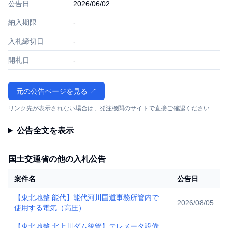
公告日
2026/06/02
納入期限
-
入札締切日
-
開札日
-
元の公告ページを見る ↗
リンク先が表示されない場合は、発注機関のサイトで直接ご確認ください
公告全文を表示
国土交通省の他の入札公告
案件名
公告日
【東北地整 能代】能代河川国道事務所管内で
2026/08/05
使用する電気（高圧）
【東北地整 北上川ダム統管】テレメータ設備