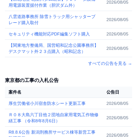
2026/08/05
用電源装置据付作業（胆沢ダム外）
八雲道路事務所 除雪トラック用シャッターブ
2026/08/05
レード購入取付
セキュリティ機能対応PDF編集ソフト購入
2026/08/05
【関東地方整備局、国営昭和記念公園事務所】
2026/08/05
デスクマット外２３点購入（昭和記念）
すべての公告を見る
→
東京都の工事の入札公告
案件名
公告日
厚生労働省小川宿舎防水シート更新工事
2026/08/05
Ｒ０８大島六丁目他２団地自家用電気工作物修
2026/08/05
繕工事 （令和8年8月6日）
R8.8.6公告 新潟刑務所サービス棟等新営工事
2026/08/05