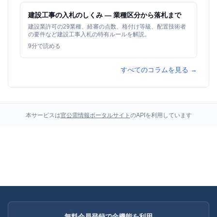
建設工事の入札のしくみ — 業種区分から落札まで
建設業許可の29業種、経審の点数、格付け等級、配置技術者
の要件など建設工事入札の特有ルールを解説。
9
分で読める
すべてのコラムを見る →
本サービスは
官公需情報ポータルサイト
のAPIを利用しています
無料会員登録で全機能を利用