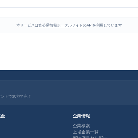
本サービスは
官公需情報ポータルサイト
のAPIを利用しています
ウントで30秒で完了
成金
企業情報
企業検索
ル
上場企業一覧