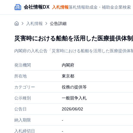
メインコンテンツにスキップ
会社情報DX
入札情報
落札情報
助成金・補助金
企業検索
入札情報
公告詳細
災害時における船舶を活用した医療提供体制
内閣府の入札公告「災害時における船舶を活用した医療提供体制の
発注機関
内閣府
所在地
東京都
カテゴリー
役務の提供等
公示種別
一般競争入札
公告日
2026/06/02
納入期限
-
入札締切日
-