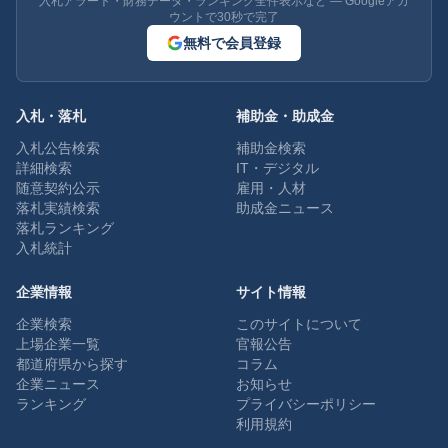
入札アラート・財務データ・ランキング全件表示など — Googleアカ
ウントで30秒で完了
無料で会員登録
入札・落札
補助金・助成金
入札公告検索
補助金検索
詳細検索
IT・デジタル
随意契約公示
雇用・人材
落札実績検索
助成金ニュース
落札ランキング
入札統計
企業情報
サイト情報
企業検索
このサイトについて
上場企業一覧
官報公告
都道府県から探す
コラム
企業ニュース
お知らせ
ランキング
プライバシーポリシー
利用規約