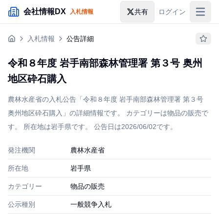
メインコンテンツにスキップ
会社情報DX
共有
ログイン
入札情報
入札情報
入札情報
公告詳細
落札情報
令和８年度 岩手南部森林管理署 第３号 奥州
助成金・補助金
地区砕石購入
企業検索
農林水産省の入札公告「令和８年度 岩手南部森林管理署 第３号
奥州地区砕石購入」の詳細情報です。 カテゴリーは物品の販売で
す。 所在地は岩手県です。 公告日は2026/06/02です。
発注機関
農林水産省
所在地
岩手県
カテゴリー
物品の販売
公示種別
一般競争入札