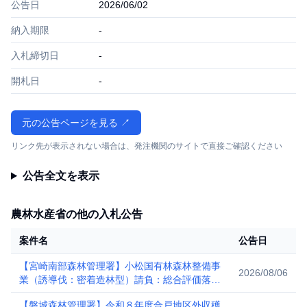
公告日
2026/06/02
納入期限
-
入札締切日
-
開札日
-
元の公告ページを見る ↗
リンク先が表示されない場合は、発注機関のサイトで直接ご確認ください
公告全文を表示
農林水産省の他の入札公告
案件名
公告日
【宮崎南部森林管理署】小松国有林森林整備事
2026/08/06
業（誘導伐：密着造林型）請負：総合評価落札
方式（簡易型）
【磐城森林管理署】令和８年度合戸地区外収穫