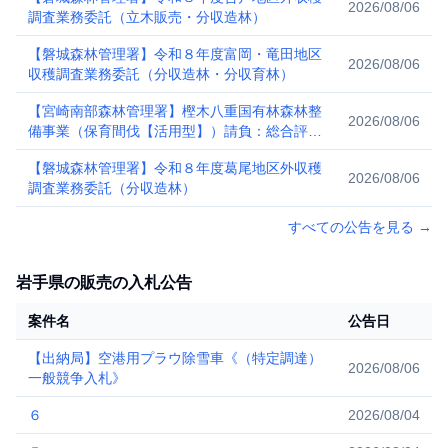
2026/08/06
調査業務委託（立木販売・分収造林）
【磐城森林管理署】令和８年度富岡・竜田地区
2026/08/06
収穫調査業務委託（分収造林・分収育林）
【宮崎南部森林管理署】樫木八重国有林森林整
2026/08/06
備事業（保育間伐【活用型】）請負：総合評価
落札方式（簡易型）
【磐城森林管理署】令和８年度葛尾地区外収穫
2026/08/06
調査業務委託（分収造林）
すべての公告を見る
→
岩手県の販売の入札公告
案件名
公告日
【出納局】空港用プラウ除雪車《（特定調達）
2026/08/06
一般競争入札》
６
2026/08/04