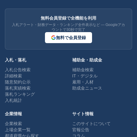
無料会員登録で全機能を利用
入札アラート・財務データ・ランキング全件表示など — Googleアカ
ウントで30秒で完了
無料で会員登録
入札・落札
補助金・助成金
入札公告検索
補助金検索
詳細検索
IT・デジタル
随意契約公示
雇用・人材
落札実績検索
助成金ニュース
落札ランキング
入札統計
企業情報
サイト情報
企業検索
このサイトについて
上場企業一覧
官報公告
都道府県から探す
コラム