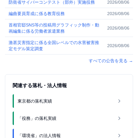
防衛省サイバーコンテスト（部外）実施役務
2026/08/06
編曲要員育成に係る教育役務
2026/08/06
首相官邸SNS等の投稿用グラフィック制作・動
2026/08/06
画編集に係る労働者派遣業務
激甚災害指定に係る全国レベルでの水害被害推
2026/08/06
定モデル策定調査
すべての公告を見る
→
関連する落札・法人情報
東京都の落札実績
「役務」の落札実績
「環境省」の法人情報