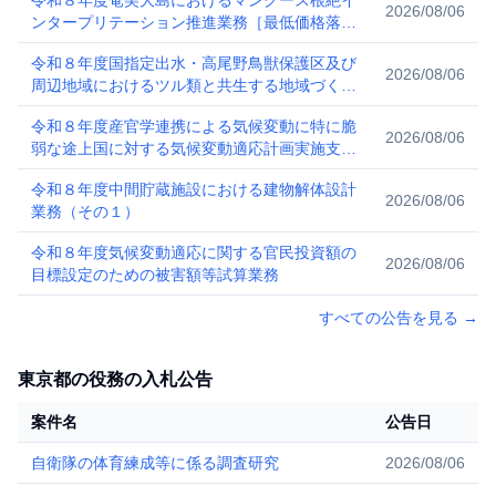
令和８年度奄美大島におけるマングース根絶イ
2026/08/06
ンタープリテーション推進業務［最低価格落札
方式］
令和８年度国指定出水・高尾野鳥獣保護区及び
2026/08/06
周辺地域におけるツル類と共生する地域づくり
業務
令和８年度産官学連携による気候変動に特に脆
2026/08/06
弱な途上国に対する気候変動適応計画実施支援
業務[総合評価落札方式]
令和８年度中間貯蔵施設における建物解体設計
2026/08/06
業務（その１）
令和８年度気候変動適応に関する官民投資額の
2026/08/06
目標設定のための被害額等試算業務
すべての公告を見る
→
東京都の役務の入札公告
案件名
公告日
自衛隊の体育練成等に係る調査研究
2026/08/06