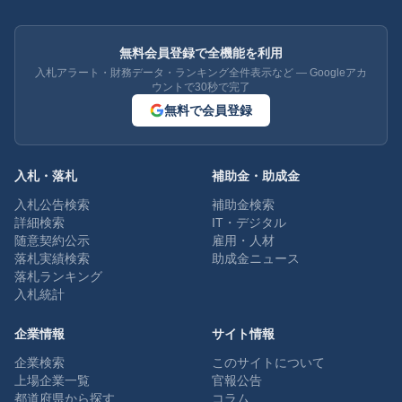
無料会員登録で全機能を利用
入札アラート・財務データ・ランキング全件表示など — Googleアカ
ウントで30秒で完了
無料で会員登録
入札・落札
補助金・助成金
入札公告検索
補助金検索
詳細検索
IT・デジタル
随意契約公示
雇用・人材
落札実績検索
助成金ニュース
落札ランキング
入札統計
企業情報
サイト情報
企業検索
このサイトについて
上場企業一覧
官報公告
都道府県から探す
コラム