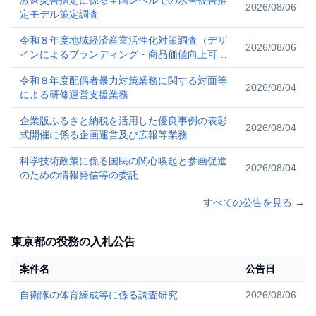
激甚災害指定に係る全国レベルでの水害被害推
2026/08/06
定モデル策定調査
令和８年度地域経済産業活性化対策調査（デザ
2026/08/06
インによるブランディング・商品価値向上可能
性調査）
令和８年度配偶者暴力対策業務に関する対面等
2026/08/04
による研修運営支援業務
企業版ふるさと納税を活用した優良事例の表彰
2026/08/04
式開催に係る企画運営及び広報等業務
科学技術政策に係る国民の関心喚起と参画促進
2026/08/04
のための情報発信等の委託
すべての公告を見る
→
東京都の役務の入札公告
案件名
公告日
自衛隊の体育練成等に係る調査研究
2026/08/06