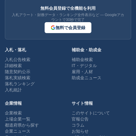
無料会員登録で全機能を利用
入札アラート・財務データ・ランキング全件表示など — Googleアカ
ウントで30秒で完了
無料で会員登録
入札・落札
補助金・助成金
入札公告検索
補助金検索
詳細検索
IT・デジタル
随意契約公示
雇用・人材
落札実績検索
助成金ニュース
落札ランキング
入札統計
企業情報
サイト情報
企業検索
このサイトについて
上場企業一覧
官報公告
都道府県から探す
コラム
企業ニュース
お知らせ