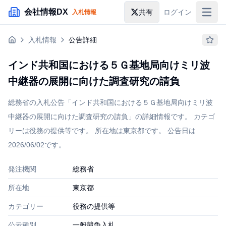
メインコンテンツにスキップ
会社情報DX
共有
ログイン
入札情報
入札情報
入札情報
公告詳細
落札情報
インド共和国における５Ｇ基地局向けミリ波
助成金・補助金
中継器の展開に向けた調査研究の請負
企業検索
総務省の入札公告「インド共和国における５Ｇ基地局向けミリ波
中継器の展開に向けた調査研究の請負」の詳細情報です。 カテゴ
リーは役務の提供等です。 所在地は東京都です。 公告日は
2026/06/02です。
発注機関
総務省
所在地
東京都
カテゴリー
役務の提供等
公示種別
一般競争入札