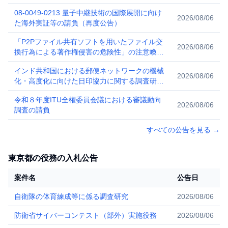
08-0049-0213 量子中継技術の国際展開に向け
2026/08/06
た海外実証等の請負（再度公告）
「P2Pファイル共有ソフトを用いたファイル交
2026/08/06
換行為による著作権侵害の危険性」の注意喚起
に関する周知広報業務（長尺動画及び検索連動
インド共和国における郵便ネットワークの機械
型広告の配信）の請負
2026/08/06
化・高度化に向けた日印協力に関する調査研究
の請負
令和８年度ITU全権委員会議における審議動向
2026/08/06
調査の請負
すべての公告を見る
→
東京都の役務の入札公告
案件名
公告日
自衛隊の体育練成等に係る調査研究
2026/08/06
防衛省サイバーコンテスト（部外）実施役務
2026/08/06