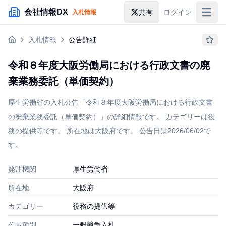
メインコンテンツにスキップ
会社情報DX
共有
ログイン
入札情報
入札情報
入札情報
公告詳細
落札情報
令和８年度大阪労働局における行政文書の廃
助成金・補助金
棄業務委託（単価契約）
企業検索
厚生労働省の入札公告「令和８年度大阪労働局における行政文書
の廃棄業務委託（単価契約）」の詳細情報です。 カテゴリーは役
務の提供等です。 所在地は大阪府です。 公告日は2026/06/02で
す。
発注機関
厚生労働省
所在地
大阪府
カテゴリー
役務の提供等
公示種別
一般競争入札