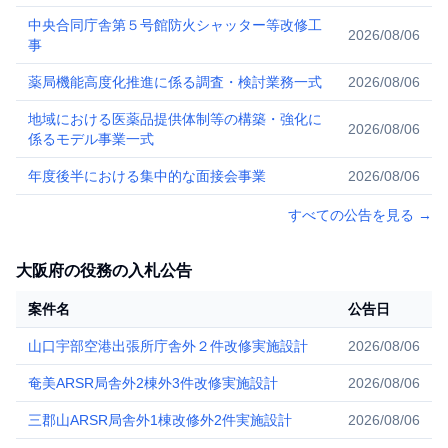
柏）
中央合同庁舎第５号館防火シャッター等改修工
2026/08/06
事
薬局機能高度化推進に係る調査・検討業務一式
2026/08/06
地域における医薬品提供体制等の構築・強化に
2026/08/06
係るモデル事業一式
年度後半における集中的な面接会事業
2026/08/06
すべての公告を見る
→
大阪府の役務の入札公告
案件名
公告日
山口宇部空港出張所庁舎外２件改修実施設計
2026/08/06
奄美ARSR局舎外2棟外3件改修実施設計
2026/08/06
三郡山ARSR局舎外1棟改修外2件実施設計
2026/08/06