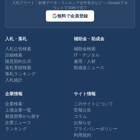
入札アラート・財務データ・ランキング全件表示など — Googleアカ
ウントで30秒で完了
無料で会員登録
入札・落札
補助金・助成金
入札公告検索
補助金検索
詳細検索
IT・デジタル
随意契約公示
雇用・人材
落札実績検索
助成金ニュース
落札ランキング
入札統計
企業情報
サイト情報
企業検索
このサイトについて
上場企業一覧
官報公告
都道府県から探す
コラム
企業ニュース
お知らせ
ランキング
プライバシーポリシー
利用規約