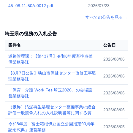
45_08-11-50A-0012.pdf
2026/07/23
すべての公告を見る
→
埼玉県の役務の入札公告
案件名
公告日
道路管理課：【第437号】令和8年度基準点整
2026/08/06
備業務委託
【8月7日公告】狭山市保健センター改修工事監
2026/08/06
理業務委託
「保育・介護 Work Fes 埼玉2026」の会場設
2026/08/06
営業務委託
（仮称）汚泥再生処理センター整備事業の総合
2026/08/06
評価一般競争入札の入札説明書等に関する質
問・回答について
令和8年度「富士箱根伊豆国立公園指定90周年
2026/08/05
記念式典」運営業務