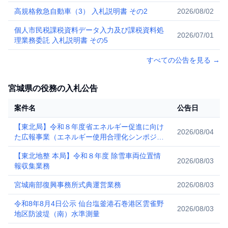
高規格救急自動車（3） 入札説明書 その2
2026/08/02
個人市民税課税資料データ入力及び課税資料処
2026/07/01
理業務委託 入札説明書 その5
すべての公告を見る
→
宮城県の役務の入札公告
案件名
公告日
【東北局】令和８年度省エネルギー促進に向け
2026/08/04
た広報事業（エネルギー使用合理化シンポジウ
ム東北の開催等）
【東北地整 本局】令和８年度 除雪車両位置情
2026/08/03
報収集業務
宮城南部復興事務所式典運営業務
2026/08/03
令和8年8月4日公示 仙台塩釜港石巻港区雲雀野
2026/08/03
地区防波堤（南）水準測量