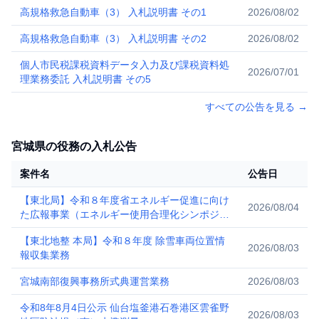
高規格救急自動車（3） 入札説明書 その1
2026/08/02
高規格救急自動車（3） 入札説明書 その2
2026/08/02
個人市民税課税資料データ入力及び課税資料処
2026/07/01
理業務委託 入札説明書 その5
すべての公告を見る
→
宮城県の役務の入札公告
案件名
公告日
【東北局】令和８年度省エネルギー促進に向け
2026/08/04
た広報事業（エネルギー使用合理化シンポジウ
ム東北の開催等）
【東北地整 本局】令和８年度 除雪車両位置情
2026/08/03
報収集業務
宮城南部復興事務所式典運営業務
2026/08/03
令和8年8月4日公示 仙台塩釜港石巻港区雲雀野
2026/08/03