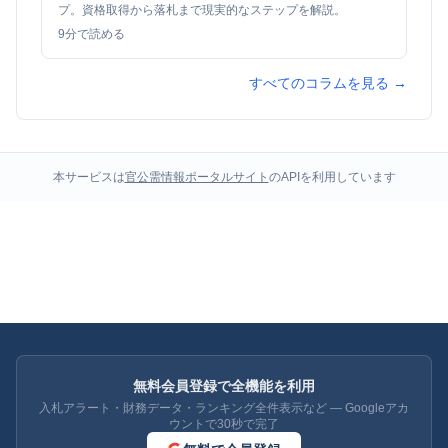
プ。資格取得から落札まで現実的なステップを解説。
9
分で読める
すべてのコラムを見る →
本サービスは
官公需情報ポータルサイト
のAPIを利用しています
無料会員登録で全機能を利用
入札アラート・財務データ・ランキング全件表示など — Googleアカ
ウントで30秒で完了