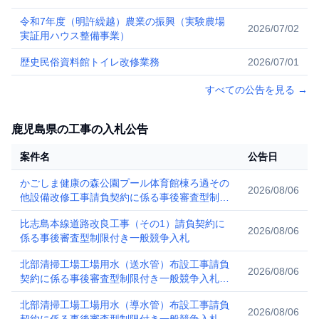
令和7年度（明許繰越）農業の振興（実験農場
2026/07/02
実証用ハウス整備事業）
歴史民俗資料館トイレ改修業務
2026/07/01
すべての公告を見る
→
鹿児島県の工事の入札公告
案件名
公告日
かごしま健康の森公園プール体育館棟ろ過その
2026/08/06
他設備改修工事請負契約に係る事後審査型制限
付き一般競争入札(公告）
比志島本線道路改良工事（その1）請負契約に
2026/08/06
係る事後審査型制限付き一般競争入札
北部清掃工場工場用水（送水管）布設工事請負
2026/08/06
契約に係る事後審査型制限付き一般競争入札
(公告）
北部清掃工場工場用水（導水管）布設工事請負
2026/08/06