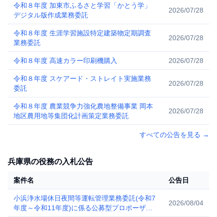
令和８年度 加東市ふるさと学習「かとう学」
2026/07/28
デジタル版作成業務委託
令和８年度 生涯学習施設特定建築物定期調査
2026/07/28
業務委託
令和８年度 高速カラー印刷機購入
2026/07/28
令和８年度 スケアード・ストレイト実施業務
2026/07/28
委託
令和８年度 農業競争力強化農地整備事業 岡本
2026/07/28
地区農用地等集団化計画策定業務委託
すべての公告を見る
→
兵庫県の役務の入札公告
案件名
公告日
小浜浄水場休日夜間等運転管理業務委託(令和7
2026/08/04
年度～令和11年度)に係る公募型プロポーザル