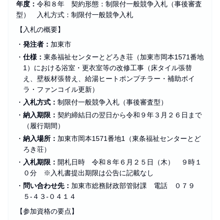
年度：
令和８年 契約形態：制限付一般競争入札（事後審査
型） 入札方式：制限付一般競争入札
【入札の概要】
・
発注者：
加東市
・
仕様：
東条福祉センターとどろき荘（加東市岡本1571番地
1）における浴室・更衣室等の改修工事（床タイル張替
え、壁板材張替え、給湯ヒートポンプチラー・補助ボイ
ラ・ファンコイル更新）
・
入札方式：
制限付一般競争入札（事後審査型）
・
納入期限：
契約締結日の翌日から令和９年３月２６日まで
（履行期間）
・
納入場所：
加東市岡本1571番地1（東条福祉センターとど
ろき荘）
・
入札期限：
開札日時 令和８年６月２５日（木） ９時１
０分 ※入札書提出期限は公告に記載なし
・
問い合わせ先：
加東市総務財政部管財課 電話 ０７９
５‑４３‑０４１４
【参加資格の要点】