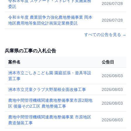
令和８年度 スケアード・ストレイト実施業務
2026/07/28
委託
令和８年度 農業競争力強化農地整備事業 岡本
2026/07/28
地区農用地等集団化計画策定業務委託
すべての公告を見る
→
兵庫県の工事の入札公告
案件名
公告日
洲本市立ごしきこども園 園庭拡張・遊具等設
2026/08/03
置工事
洲本市立児童クラブ大野屋根全面改修工事
2026/08/03
農地中間管理機構関連農地整備事業市原2期地
2026/08/03
区 後藤その2工区 農地整備工事
農地中間管理機構関連農地整備事業 市原地区
2026/08/03
農道舗装工事​​​