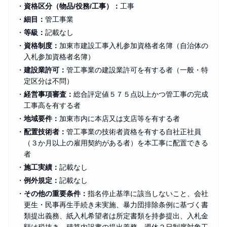
・
資格区分（物品/役務/工事）：
工事
・
細目：
管工事業
・
等級：
記載なし
・
資格制度：
加東市建設工事入札参加資格者名簿（自治体の
入札参加資格者名簿）
・
建設業許可：
管工事業の建設業許可を有する者（一般・特
定区分は不問）
・
経営事項審査：
総合評定値５７５点以上かつ管工事の完成
工事高を有する者
・
地域要件：
加東市内に本店又は支店等を有する者
・
配置技術者：
管工事業の技術者資格を有する自社正社員
（３か月以上の雇用契約がある者）を本工事に配置できる
者
・
施工実績：
記載なし
・
例外規定：
記載なし
・
その他の重要条件：
指名停止基準に該当しないこと、会社
更生・民事再生手続き未実施、暴力団排除条例に基づく書
類提出義務、紙入札希望者は所定書類を持参提出、入札金