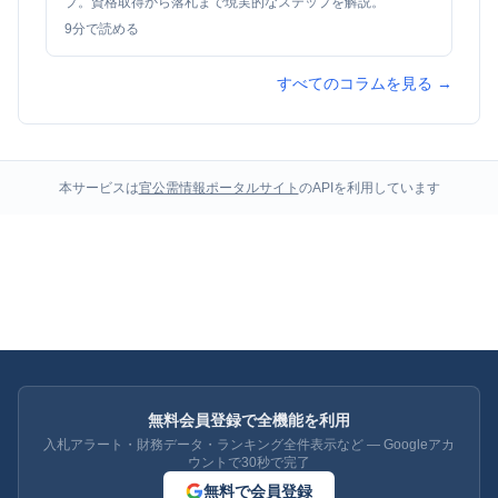
プ。資格取得から落札まで現実的なステップを解説。
9
分で読める
すべてのコラムを見る →
本サービスは
官公需情報ポータルサイト
のAPIを利用しています
無料会員登録で全機能を利用
入札アラート・財務データ・ランキング全件表示など — Googleアカ
ウントで30秒で完了
無料で会員登録