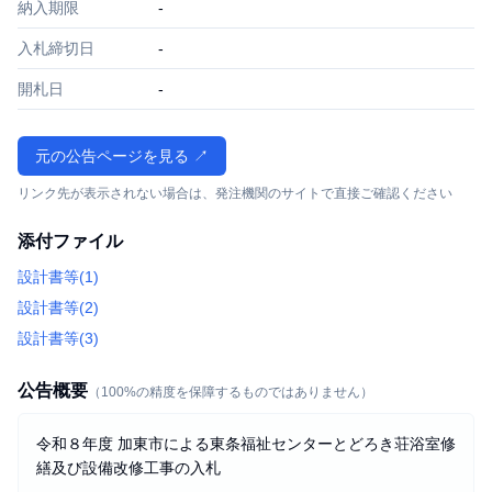
納入期限
-
入札締切日
-
開札日
-
元の公告ページを見る ↗
リンク先が表示されない場合は、発注機関のサイトで直接ご確認ください
添付ファイル
設計書等(1)
設計書等(2)
設計書等(3)
公告概要
（100%の精度を保障するものではありません）
令和８年度 加東市による東条福祉センターとどろき荘浴室修
繕及び設備改修工事の入札