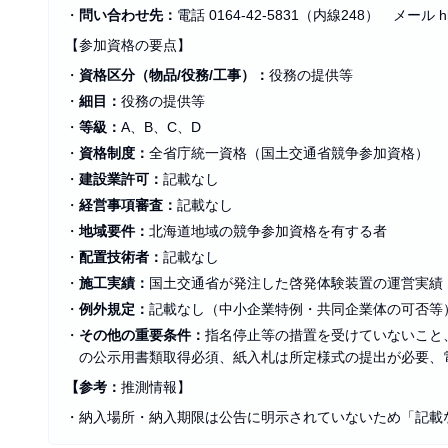
・
問い合わせ先：
電話 0164‑42‑5831（内線248） メール hkd-rm
【参加資格の要点】
・
資格区分（物品/役務/工事）：
役務の提供等
・
細目：
役務の提供等
・
等級：
A、B、C、D
・
資格制度：
全省庁統一資格（国土交通省競争参加資格）
・
建設業許可：
記載なし
・
経営事項審査：
記載なし
・
地域要件：
北海道地域の競争参加資格を有する者
・
配置技術者：
記載なし
・
施工実績：
国土交通省が発注した啓発体験装置の運営実績
・
例外規定：
記載なし（中小企業特例・共同企業体の可否等
・
その他の重要条件：
指名停止等の措置を受けていないこと
の公示用書類取得必須、紙入札は所定様式の提出が必要、
【参考：
推測情報】
・
納入場所・納入期限は公告に明示されていないため「記載