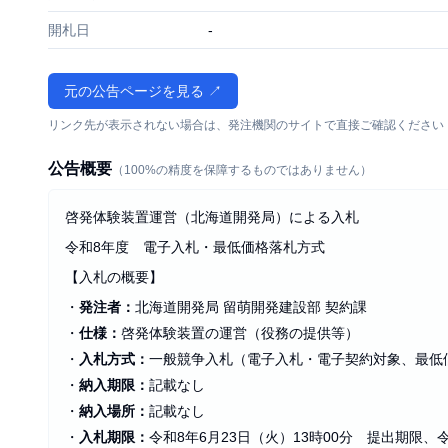
開札日
-
元の公告ページを見る ↗
リンク先が表示されない場合は、発注機関のサイトで直接ご確認ください
公告概要
（100%の精度を保障するものではありません）
啓発体験装置運営（北海道開発局）による入札
令和8年度 電子入札・最低価格落札方式
【入札の概要】
・
発注者：
北海道開発局 留萌開発建設部 契約課
・
仕様：
啓発体験装置の運営（役務の提供等）
・
入札方式：
一般競争入札（電子入札・電子契約対象、最低
・
納入期限：
記載なし
・
納入場所：
記載なし
・
入札期限：
令和8年6月23日（火）13時00分 提出期限、