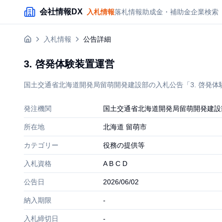
メインコンテンツにスキップ
会社情報DX
入札情報
落札情報
助成金・補助金
企業検索
入札情報
公告詳細
3. 啓発体験装置運営
国土交通省北海道開発局留萌開発建設部の入札公告「3. 啓発体験
発注機関
国土交通省北海道開発局留萌開発建設
所在地
北海道 留萌市
カテゴリー
役務の提供等
入札資格
A B C D
公告日
2026/06/02
納入期限
-
入札締切日
-