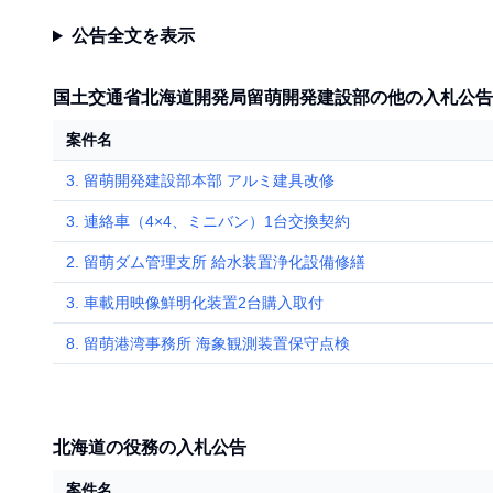
公告全文を表示
国土交通省北海道開発局留萌開発建設部の他の入札公告
案件名
3. 留萌開発建設部本部 アルミ建具改修
3. 連絡車（4×4、ミニバン）1台交換契約
2. 留萌ダム管理支所 給水装置浄化設備修繕
3. 車載用映像鮮明化装置2台購入取付
8. 留萌港湾事務所 海象観測装置保守点検
北海道の役務の入札公告
案件名