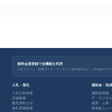
無料会員登録で全機能を利用
入札アラート・財務データ・ランキング全件表示など — Googleアカ
入札・落札
補助金・助
入札公告検索
補助金検索
詳細検索
IT・デジタ
随意契約公示
雇用・人材
落札実績検索
助成金ニュ