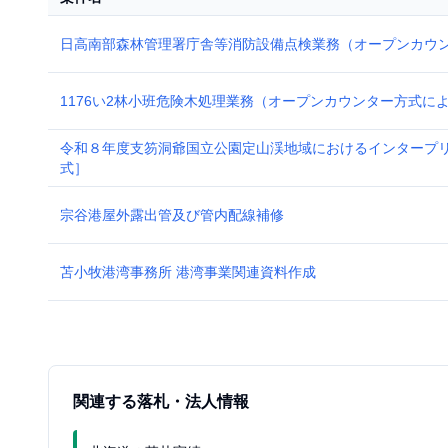
日高南部森林管理署庁舎等消防設備点検業務（オープンカウ
1176い2林小班危険木処理業務（オープンカウンター方式に
令和８年度支笏洞爺国立公園定山渓地域におけるインタープ
式］
宗谷港屋外露出管及び管内配線補修
苫小牧港湾事務所 港湾事業関連資料作成
関連する落札・法人情報