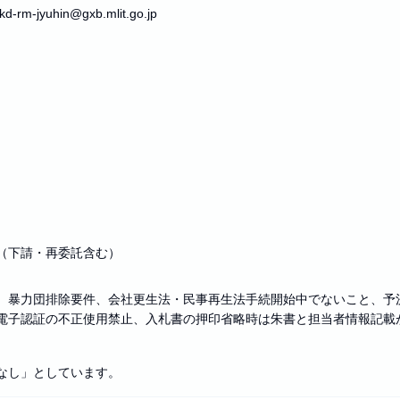
-jyuhin@gxb.mlit.go.jp
（下請・再委託含む）
）
、暴力団排除要件、会社更生法・民事再生法手続開始中でないこと、予決
電子認証の不正使用禁止、入札書の押印省略時は朱書と担当者情報記載
なし」としています。