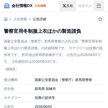
メインコンテンツにスキップ
会社情報DX
共有
ログイン
入札情報
入札情報
入札情報
公告詳細
落札情報
警察官用冬制服上衣ほかの製造請負
助成金・補助金
国家公安委員会（警察庁）群馬県警察の入札公告「警察官用冬制
企業検索
服上衣ほかの製造請負」の詳細情報です。 カテゴリーは役務の提
供等です。 所在地は群馬県前橋市です。 公告日は2026/06/02で
す。 入札締切日は2026/06/23です。
締切
済
発注機関
国家公安委員会（警察庁）群馬県警察
所在地
群馬県 前橋市
カテゴリー
役務の提供等
公告日
2026/06/02