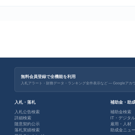
無料会員登録で全機能を利用
入札アラート・財務データ・ランキング全件表示など — Googleアカ
入札・落札
補助金・助
入札公告検索
補助金検索
詳細検索
IT・デジタ
随意契約公示
雇用・人材
落札実績検索
助成金ニュ