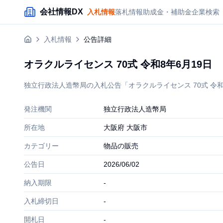
メインコンテンツにスキップ
会社情報DX
入札情報
落札情報
助成金・補助金
企業検索
入札情報
公告詳細
オラクルライセンス 70式 令和8年6月19日
独立行政法人造幣局の入札公告「オラクルライセンス 70式 令和8
発注機関
独立行政法人造幣局
所在地
大阪府 大阪市
カテゴリー
物品の販売
公告日
2026/06/02
納入期限
-
入札締切日
-
開札日
-