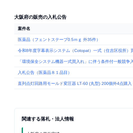
大阪府の販売の入札公告
案件名
医薬品（フェントステープ0.5ｍｇ 外35件）
令和8年度字幕表示システム（Cotopat）一式（住吉区役所）
「環境保全システム機器一式買入れ」に伴う条件付一般競争入
入札公告（医薬品８１品目）
直列点灯回路用モールド変圧器 LT-60 (丸型) 200個外4点購入
関連する落札・法人情報