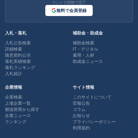
ウントで30秒で完了
無料で会員登録
入札・落札
補助金・助成金
入札公告検索
補助金検索
詳細検索
IT・デジタル
随意契約公示
雇用・人材
落札実績検索
助成金ニュース
落札ランキング
入札統計
企業情報
サイト情報
企業検索
このサイトについて
上場企業一覧
官報公告
都道府県から探す
コラム
企業ニュース
お知らせ
ランキング
プライバシーポリシー
利用規約