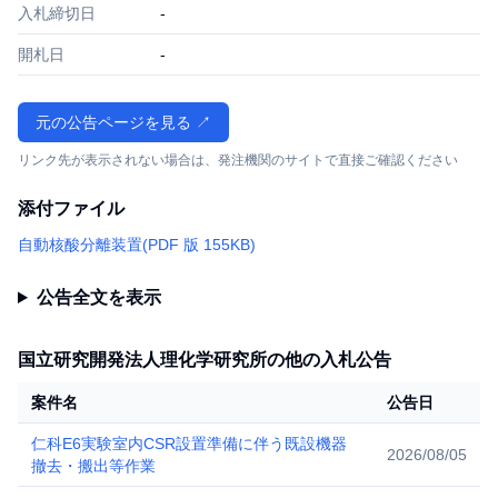
入札締切日
-
開札日
-
元の公告ページを見る ↗
リンク先が表示されない場合は、発注機関のサイトで直接ご確認ください
添付ファイル
自動核酸分離装置(PDF 版 155KB)
公告全文を表示
国立研究開発法人理化学研究所の他の入札公告
案件名
公告日
仁科E6実験室内CSR設置準備に伴う既設機器
2026/08/05
撤去・搬出等作業