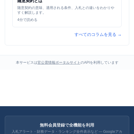
随意契約とは
随意契約の意味、適用される条件、入札との違いをわかりや
すく解説します。
4
分で読める
すべてのコラムを見る →
本サービスは
官公需情報ポータルサイト
のAPIを利用しています
無料会員登録で全機能を利用
入札アラート・財務データ・ランキング全件表示など — Googleアカ