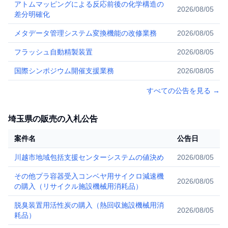
アトムマッピングによる反応前後の化学構造の
2026/08/05
差分明確化
メタデータ管理システム変換機能の改修業務
2026/08/05
フラッシュ自動精製装置
2026/08/05
国際シンポジウム開催支援業務
2026/08/05
すべての公告を見る
→
埼玉県の販売の入札公告
案件名
公告日
川越市地域包括支援センターシステムの値決め
2026/08/05
その他プラ容器受入コンベヤ用サイクロ減速機
2026/08/05
の購入（リサイクル施設機械用消耗品）
脱臭装置用活性炭の購入（熱回収施設機械用消
2026/08/05
耗品）