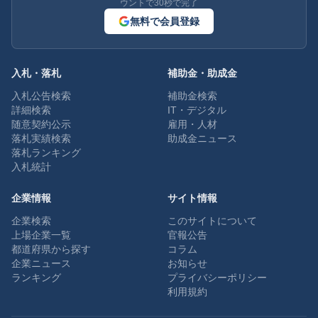
ウントで30秒で完了
無料で会員登録
入札・落札
補助金・助成金
入札公告検索
補助金検索
詳細検索
IT・デジタル
随意契約公示
雇用・人材
落札実績検索
助成金ニュース
落札ランキング
入札統計
企業情報
サイト情報
企業検索
このサイトについて
上場企業一覧
官報公告
都道府県から探す
コラム
企業ニュース
お知らせ
ランキング
プライバシーポリシー
利用規約