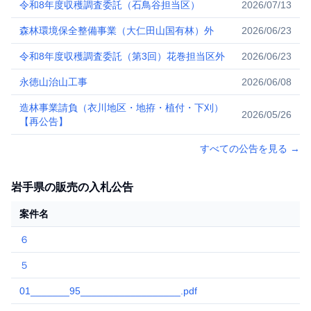
令和8年度収穫調査委託（石鳥谷担当区）
2026/07/13
森林環境保全整備事業（大仁田山国有林）外
2026/06/23
令和8年度収穫調査委託（第3回）花巻担当区外
2026/06/23
永徳山治山工事
2026/06/08
造林事業請負（衣川地区・地拵・植付・下刈）
2026/05/26
【再公告】
すべての公告を見る
→
岩手県の販売の入札公告
案件名
６
2
５
2
01_______95__________________.pdf
2