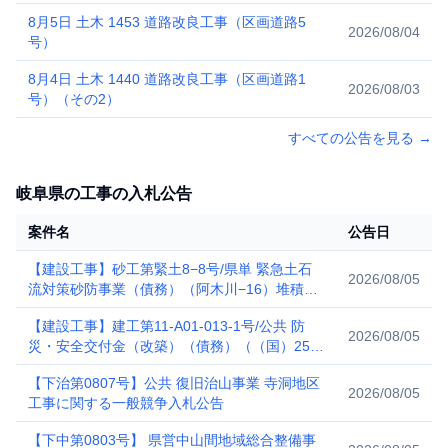
8月5日 土木 1453 道路改良工事（区画道路5
2026/08/04
号）
8月4日 土木 1440 道路改良工事（区画道路1
2026/08/03
号）（その2）
すべての公告を見る
→
岐阜県の工事の入札公告
案件名
公告日
【建設工事】砂工第緊土8−8号/県単 緊急土石
2026/08/05
流対策砂防事業（債務）（阿木川−16）堆積土
砂撤去工事に関する一般競争入札公告
【建設工事】建工第11-A01-013-1号/公共 防
2026/08/05
災・安全交付金（改築）（債務）（（国）256
号）橋梁下部工（A1）工事に関する一般競争
【下治第0807号】公共 復旧治山事業 寺洞地区
入札公告
2026/08/05
工事に関する一般競争入札公告
【下中第0803号】 県営中山間地域総合整備事