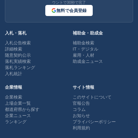
ウントで30秒で完了
無料で会員登録
入札・落札
補助金・助成金
入札公告検索
補助金検索
詳細検索
IT・デジタル
随意契約公示
雇用・人材
落札実績検索
助成金ニュース
落札ランキング
入札統計
企業情報
サイト情報
企業検索
このサイトについて
上場企業一覧
官報公告
都道府県から探す
コラム
企業ニュース
お知らせ
ランキング
プライバシーポリシー
利用規約