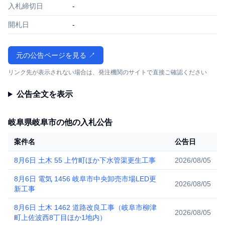
入札締切日
-
開札日
-
元の公告ページを見る ↗
リンク先が表示されない場合は、発注機関のサイトで直接ご確認ください
公告全文を表示
岐阜県岐阜市の他の入札公告
案件名
公告日
8月6日 土木 55 上竹町ほか下水管渠更生工事
2026/08/05
8月6日 電気 1456 岐阜市中央卸売市場LED更
2026/08/05
新工事
8月6日 土木 1462 道路改良工事（岐阜市柳津
2026/08/05
町上佐波西8丁目ほか1地内）