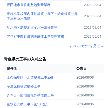
岬団地市営住宅敷地測量業務
2026/08/04
東峰小学校屋内運動場渡り廊下・給食棟渡り廊
2026/08/04
下屋根防水修繕
配水池・調整池ダイバー清掃業務
2026/08/04
アワビ中間育成施設解体工事監理業務
2026/08/04
すべての公告を見る
→
青森県の工事の入札公告
案件名
公告日
上久保地区下水道整備工事.pdf
2026/08/06
宇道坂橋橋梁補修工事
2026/08/06
ききょう団地屋根外壁改修工事
2026/08/06
量水器交換工事（第1工区）
2026/08/06