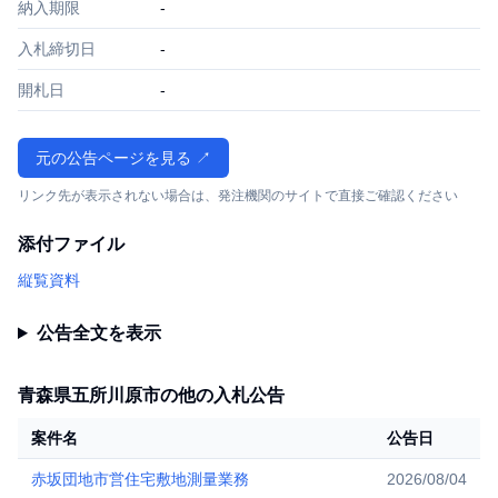
納入期限
-
入札締切日
-
開札日
-
元の公告ページを見る ↗
リンク先が表示されない場合は、発注機関のサイトで直接ご確認ください
添付ファイル
縦覧資料
公告全文を表示
青森県五所川原市の他の入札公告
案件名
公告日
赤坂団地市営住宅敷地測量業務
2026/08/04