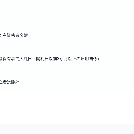
く有資格者名簿
）
格保有者で入札日・開札日以前3か月以上の雇用関係）
立者は除外