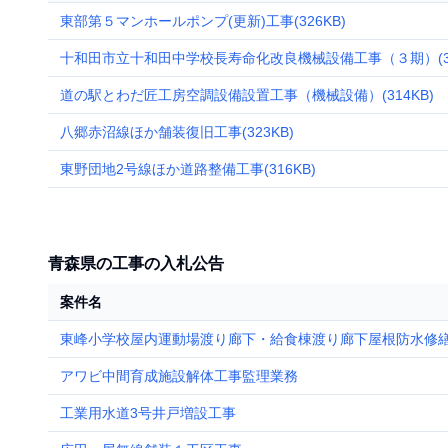
東部第５マンホールポンプ(更新)工事(326KB)
十和田市立十和田中学校長寿命化改良機械設備工事（３期）(32
道の駅とわだ匠工房空調設備設置工事（機械設備）(314KB)
八郷赤沼線ほか舗装復旧工事(323KB)
東野団地2号線ほか道路整備工事(316KB)
青森県の工事の入札公告
案件名
東峰小学校屋内運動場渡り廊下・給食棟渡り廊下屋根防水修
アワビ中間育成施設解体工事監理業務
工業用水道3号井戸増設工事