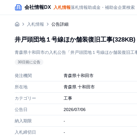
メインコンテンツにスキップ
会社情報DX
入札情報
落札情報
助成金・補助金
企業検索
入札情報
公告詳細
井戸頭団地１号線ほか舗装復旧工事(328KB)
青森県十和田市の入札公告「井戸頭団地１号線ほか舗装復旧工事(32
30
日前に公告
発注機関
青森県十和田市
所在地
青森県 十和田市
カテゴリー
工事
公告日
2026/07/06
納入期限
-
入札締切日
-