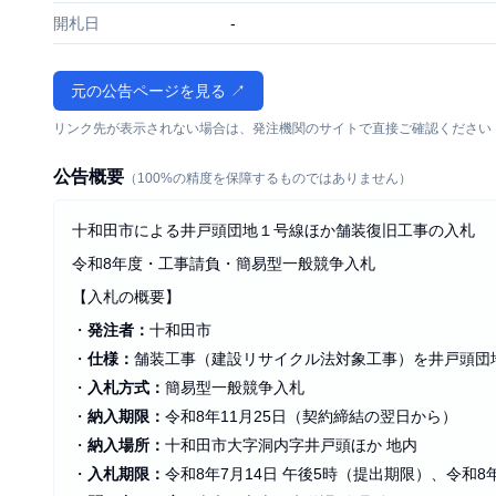
開札日
-
元の公告ページを見る ↗
リンク先が表示されない場合は、発注機関のサイトで直接ご確認ください
公告概要
（100%の精度を保障するものではありません）
十和田市による井戸頭団地１号線ほか舗装復旧工事の入札
令和8年度・工事請負・簡易型一般競争入札
【入札の概要】
・
発注者：
十和田市
・
仕様：
舗装工事（建設リサイクル法対象工事）を井戸頭団
・
入札方式：
簡易型一般競争入札
・
納入期限：
令和8年11月25日（契約締結の翌日から）
・
納入場所：
十和田市大字洞内字井戸頭ほか 地内
・
入札期限：
令和8年7月14日 午後5時（提出期限）、令和8年7