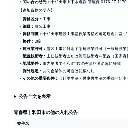
・
問い合わせ先：
十和田市上下水道課 管理係 0176-27-1170
【参加資格の要点】
・
資格区分：
工事
・
細目：
舗装工事
・
資格制度：
十和田市建設工事請負業者指名選定規則に基づ
・
格付：
B級
・
建設業許可：
舗装工事に対応する建設業許可（一般建設業
・
配置技術者：
主任技術者または監理技術者を配置（国家資
・
地域要件：
市内業者で令和8年度の有資格者名簿に登載
・
例外規定：
共同企業体の可否は記載なし
・
その他の重要条件：
会社更生法・民事再生法の手続開始申
公告全文を表示
青森県十和田市の他の入札公告
案件名