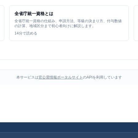
全省庁統一資格とは
全省庁統一資格の仕組み、申請方法、等級の決まり方、付与数値
の計算、地域区分まで初心者向けに解説します。
14
分で読める
本サービスは
官公需情報ポータルサイト
のAPIを利用しています