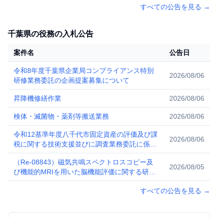
すべての公告を見る
→
千葉県の役務の入札公告
案件名
公告日
令和8年度千葉県企業局コンプライアンス特別
2026/08/06
研修業務委託の企画提案募集について
昇降機修繕作業
2026/08/06
検体・滅菌物・薬剤等搬送業務
2026/08/06
令和12基準年度八千代市固定資産の評価及び課
2026/08/06
税に関する技術支援並びに調査業務委託に係る
公募型プロポーザルについて
（Re-08843）磁気共鳴スペクトロスコピー及
2026/08/05
び機能的MRIを用いた脳機能評価に関する研究
支援業務に係る労働者派遣契約【掲載期間：
すべての公告を見る
→
2026年8月6日～2026年8月27日】