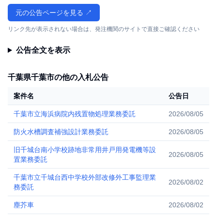
元の公告ページを見る ↗
リンク先が表示されない場合は、発注機関のサイトで直接ご確認ください
公告全文を表示
千葉県千葉市の他の入札公告
案件名
公告日
千葉市立海浜病院内残置物処理業務委託
2026/08/05
防火水槽調査補強設計業務委託
2026/08/05
旧千城台南小学校跡地非常用井戸用発電機等設
2026/08/05
置業務委託
千葉市立千城台西中学校外部改修外工事監理業
2026/08/02
務委託
塵芥車
2026/08/02