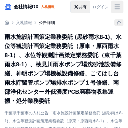
メインコンテンツにスキップ
会社情報DX
共有
ログイン
入札情報
入札情報
入札情報
公告詳細
落札情報
雨水施設計画策定業務委託 (黒砂雨水8-1)、水
助成金・補助金
位等観測計画策定業務委託（原東・原西雨水
企業検索
8-1）、水位等観測計画策定業務委託（東千葉
雨水8-1）、検見川雨水ポンプ場沈砂池設備修
繕、神明ポンプ場機械設備修繕、こてはし台
雨水貯留管ポンプ場排水ポンプ１号修繕、南
部浄化センター外低濃度PCB廃棄物収集運
搬・処分業務委託
千葉県千葉市の入札公告「雨水施設計画策定業務委託 (黒砂雨水8-
1)、水位等観測計画策定業務委託（原東・原西雨水8-1）、水位等