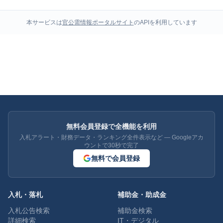
本サービスは
官公需情報ポータルサイト
のAPIを利用しています
無料会員登録で全機能を利用
入札アラート・財務データ・ランキング全件表示など — Googleアカ
ウントで30秒で完了
無料で会員登録
入札・落札
補助金・助成金
入札公告検索
補助金検索
詳細検索
IT・デジタル