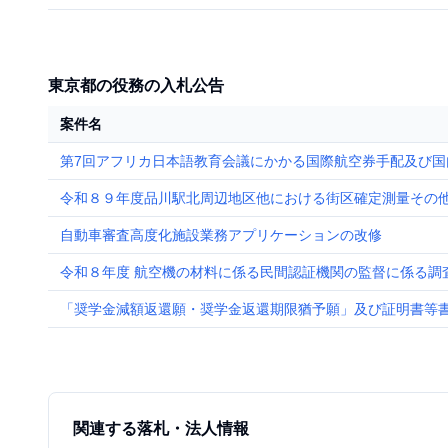
東京都の役務の入札公告
案件名
第7回アフリカ日本語教育会議にかかる国際航空券手配及び国
令和８９年度品川駅北周辺地区他における街区確定測量その他測
自動車審査高度化施設業務アプリケーションの改修
令和８年度 航空機の材料に係る民間認証機関の監督に係る調
「奨学金減額返還願・奨学金返還期限猶予願」及び証明書等
関連する落札・法人情報