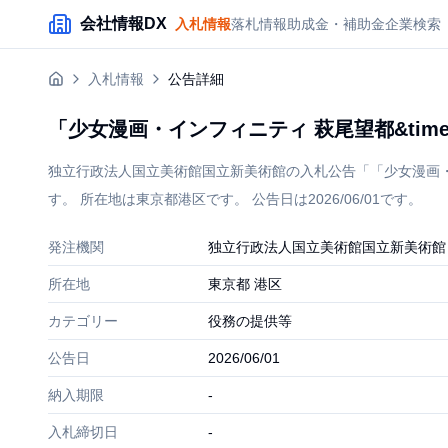
メインコンテンツにスキップ
会社情報DX
入札情報
落札情報
助成金・補助金
企業検索
入札情報
公告詳細
「少女漫画・インフィニティ 萩尾望都&time
独立行政法人国立美術館国立新美術館の入札公告「「少女漫画・イン
す。 所在地は東京都港区です。 公告日は2026/06/01です。
発注機関
独立行政法人国立美術館国立新美術館
所在地
東京都 港区
カテゴリー
役務の提供等
公告日
2026/06/01
納入期限
-
入札締切日
-