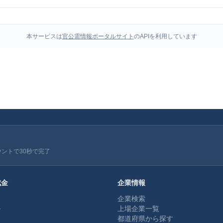
本サービスは
官公需情報ポータルサイト
のAPIを利用しています
ウントで30秒で完了
成金
企業情報
企業検索
ル
上場企業一覧
都道府県から探す