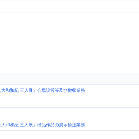
mes;大和和紀 三人展」会場設営等及び撤収業務
mes;大和和紀 三人展」出品作品の展示輸送業務