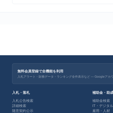
無料会員登録で全機能を利用
入札アラート・財務データ・ランキング全件表示など — Googleアカ
入札・落札
補助金・助
入札公告検索
補助金検索
詳細検索
IT・デジタ
随意契約公示
雇用・人材