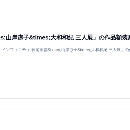
s;山岸凉子&times;大和和紀 三人展」の作品額装
フィニティ 萩尾望都&times;山岸凉子&times;大和和紀 三人展