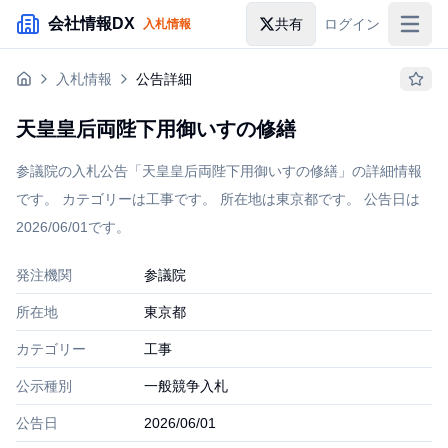
メインコンテンツにスキップ
会社情報DX
共有
ログイン
入札情報
入札情報
入札情報
公告詳細
落札情報
天皇皇后両陛下用御いすの修繕
助成金・補助金
参議院の入札公告「天皇皇后両陛下用御いすの修繕」の詳細情報
企業検索
です。 カテゴリーは工事です。 所在地は東京都です。 公告日は
2026/06/01です。
発注機関
参議院
所在地
東京都
カテゴリー
工事
公示種別
一般競争入札
公告日
2026/06/01