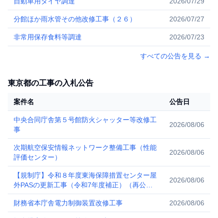
自動車用タイヤ調達
2026/07/29
分館ほか雨水管その他改修工事（２６）
2026/07/27
非常用保存食料等調達
2026/07/23
すべての公告を見る
→
東京都の工事の入札公告
案件名
公告日
中央合同庁舎第５号館防火シャッター等改修工
2026/08/06
事
次期航空保安情報ネットワーク整備工事（性能
2026/08/06
評価センター）
【規制庁】令和８年度東海保障措置センター屋
2026/08/06
外PASの更新工事（令和7年度補正）（再公
告）
財務省本庁舎電力制御装置改修工事
2026/08/06