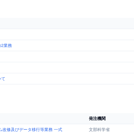
の2業務
いて
発注機関
ム改修及びデータ移行等業務 一式
文部科学省