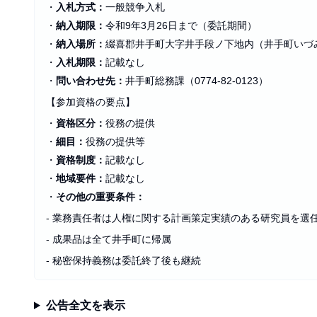
・
入札方式：
一般競争入札
・
納入期限：
令和9年3月26日まで（委託期間）
・
納入場所：
綴喜郡井手町大字井手段ノ下地内（井手町いづ
・
入札期限：
記載なし
・
問い合わせ先：
井手町総務課（0774-82-0123）
【参加資格の要点】
・
資格区分：
役務の提供
・
細目：
役務の提供等
・
資格制度：
記載なし
・
地域要件：
記載なし
・
その他の重要条件：
- 業務責任者は人権に関する計画策定実績のある研究員を選
- 成果品は全て井手町に帰属
- 秘密保持義務は委託終了後も継続
公告全文を表示