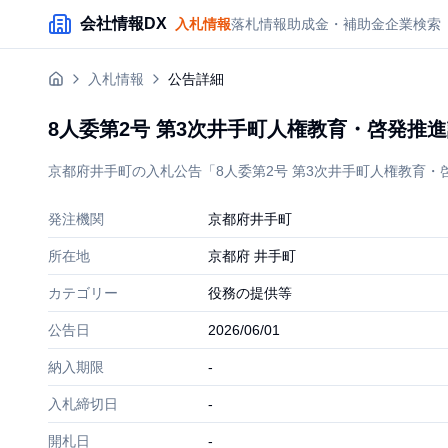
メインコンテンツにスキップ
会社情報DX
入札情報
落札情報
助成金・補助金
企業検索
入札情報
公告詳細
8人委第2号 第3次井手町人権教育・啓発推
京都府井手町の入札公告「8人委第2号 第3次井手町人権教育・啓
発注機関
京都府井手町
所在地
京都府 井手町
カテゴリー
役務の提供等
公告日
2026/06/01
納入期限
-
入札締切日
-
開札日
-