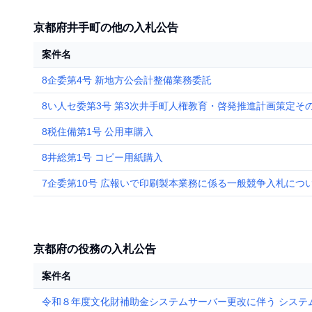
京都府井手町の他の入札公告
案件名
8企委第4号 新地方公会計整備業務委託
8い人セ委第3号 第3次井手町人権教育・啓発推進計画策定そ
8税住備第1号 公用車購入
8井総第1号 コピー用紙購入
7企委第10号 広報いで印刷製本業務に係る一般競争入札につ
京都府の役務の入札公告
案件名
令和８年度文化財補助金システムサーバー更改に伴う システ