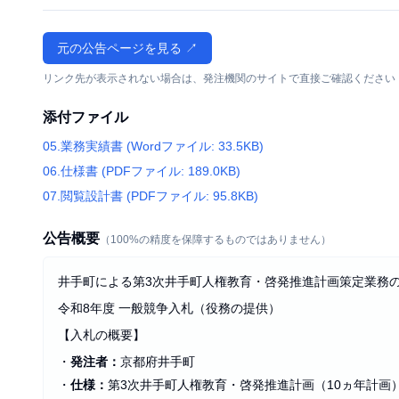
元の公告ページを見る ↗
リンク先が表示されない場合は、発注機関のサイトで直接ご確認ください
添付ファイル
05.業務実績書 (Wordファイル: 33.5KB)
06.仕様書 (PDFファイル: 189.0KB)
07.閲覧設計書 (PDFファイル: 95.8KB)
公告概要
（100%の精度を保障するものではありません）
井手町による第3次井手町人権教育・啓発推進計画策定業務
令和8年度 一般競争入札（役務の提供）
【入札の概要】
・
発注者：
京都府井手町
・
仕様：
第3次井手町人権教育・啓発推進計画（10ヵ年計