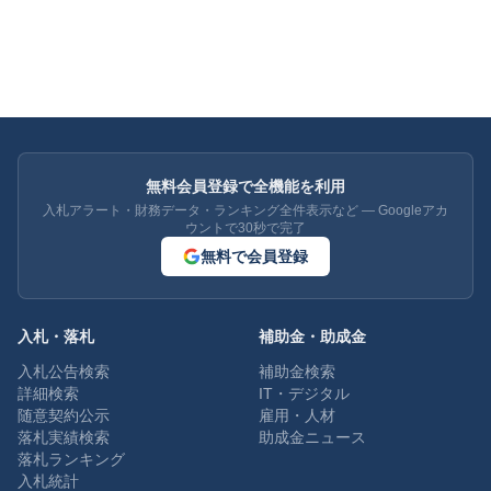
無料会員登録で全機能を利用
入札アラート・財務データ・ランキング全件表示など — Googleアカ
ウントで30秒で完了
無料で会員登録
入札・落札
補助金・助成金
入札公告検索
補助金検索
詳細検索
IT・デジタル
随意契約公示
雇用・人材
落札実績検索
助成金ニュース
落札ランキング
入札統計