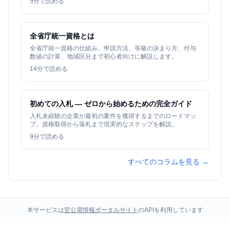
5
分で読める
全省庁統一資格とは
全省庁統一資格の仕組み、申請方法、等級の決まり方、付与
数値の計算、地域区分まで初心者向けに解説します。
14
分で読める
初めての入札 — ゼロから始めるための完全ガイド
入札未経験の企業が最初の案件を獲得するまでのロードマッ
プ。資格取得から落札まで現実的なステップを解説。
9
分で読める
すべてのコラムを見る →
本サービスは
官公需情報ポータルサイト
のAPIを利用しています