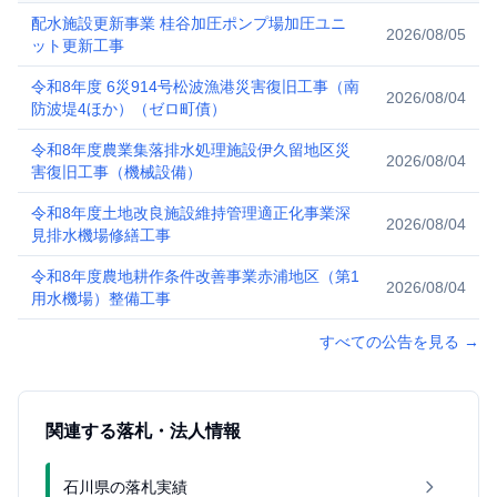
配水施設更新事業 桂谷加圧ポンプ場加圧ユニ
2026/08/05
ット更新工事
令和8年度 6災914号松波漁港災害復旧工事（南
2026/08/04
防波堤4ほか）（ゼロ町債）
令和8年度農業集落排水処理施設伊久留地区災
2026/08/04
害復旧工事（機械設備）
令和8年度土地改良施設維持管理適正化事業深
2026/08/04
見排水機場修繕工事
令和8年度農地耕作条件改善事業赤浦地区（第1
2026/08/04
用水機場）整備工事
すべての公告を見る
→
関連する落札・法人情報
石川県の落札実績