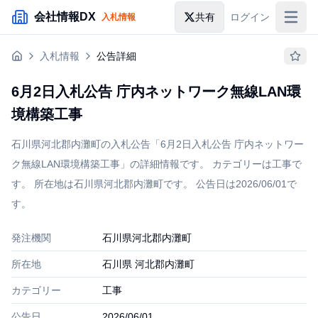
メインコンテンツにスキップ
会社情報DX
共有
ログイン
入札情報
入札情報
入札情報
公告詳細
落札情報
6月2日入札公告 庁内ネットワーク無線LAN環
助成金・補助金
境構築工事
企業検索
石川県河北郡内灘町の入札公告「6月2日入札公告 庁内ネットワー
ク無線LAN環境構築工事」の詳細情報です。 カテゴリーは工事で
す。 所在地は石川県河北郡内灘町です。 公告日は2026/06/01で
す。
発注機関
石川県河北郡内灘町
所在地
石川県 河北郡内灘町
カテゴリー
工事
公告日
2026/06/01