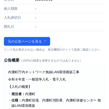
納入期限
-
入札締切日
-
開札日
-
元の公告ページを見る ↗
リンク先が表示されない場合は、発注機関のサイトで直接ご確認ください
公告概要
（100%の精度を保障するものではありません）
内灘町庁内ネットワーク無線LAN環境構築工事
令和８年度・一般競争入札・電子入札
【入札の概要】
・
発注者：
内灘町
・
仕様：
内灘町役場、内灘町消防署、内灘町保健センター 無
線LAN環境構築