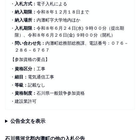
・
入札方式：
電子入札による
・
納入期限：
令和８年１２月１８日まで
・
納入場所：
内灘町字大学地内ほか
・
入札期限：
令和８年６月２４日(水) ９時００分（提出期
限）、令和８年６月２６日(金) ９時００分（開札）
・
問い合わせ先：
内灘町総務部総務課、電話番号：０７６－
２８６－６７６７
【参加資格の要点】
・
資格区分：
工事
・
細目：
電気通信工事
・
等級：
記載なし
・
資格制度：
石川県一般競争参加資格
・
建設業許可
公告全文を表示
石川県河北郡内灘町の他の入札公告