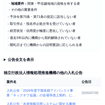
・
地域要件：
関東・甲信越地域の資格を有する者
・
その他の重要条件
- 予決令第70条・第71条の規定に該当しない者
- 取引停止・指名停止処分等を受けていない者
- 経営状況・信用度が極度に悪化していない者
- 過去3年以内に機構から契約解除されていない者
- 開札日までに機構からの説明要請に応じられる者
公告全文を表示
独立行政法人情報処理推進機構の他の入札公告
案件名
公告日
入札公告「2026年度下期未踏アドバンスト事
2026/07/30
業『キックオフ会議』の会場等借上契約」に係
る一般競争入札
入札公告「水道情報活用システムに関する事例