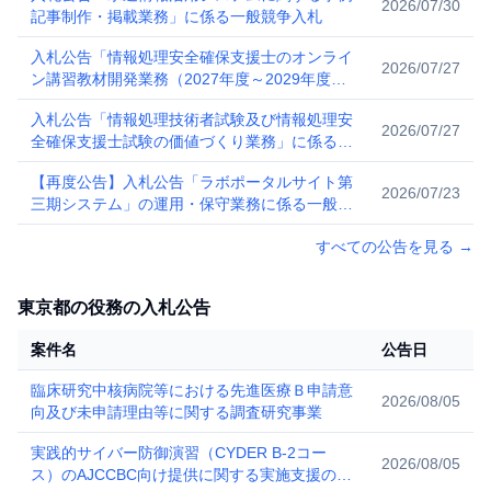
2026/07/30
記事制作・掲載業務」に係る一般競争入札
入札公告「情報処理安全確保支援士のオンライ
2026/07/27
ン講習教材開発業務（2027年度～2029年度教
材）」に係る一般競争入札
入札公告「情報処理技術者試験及び情報処理安
2026/07/27
全確保支援士試験の価値づくり業務」に係る一
般競争入札
【再度公告】入札公告「ラボポータルサイト第
2026/07/23
三期システム」の運用・保守業務に係る一般競
争入札
すべての公告を見る
→
東京都の役務の入札公告
案件名
公告日
臨床研究中核病院等における先進医療Ｂ申請意
2026/08/05
向及び未申請理由等に関する調査研究事業
実践的サイバー防御演習（CYDER B-2コー
2026/08/05
ス）のAJCCBC向け提供に関する実施支援の請