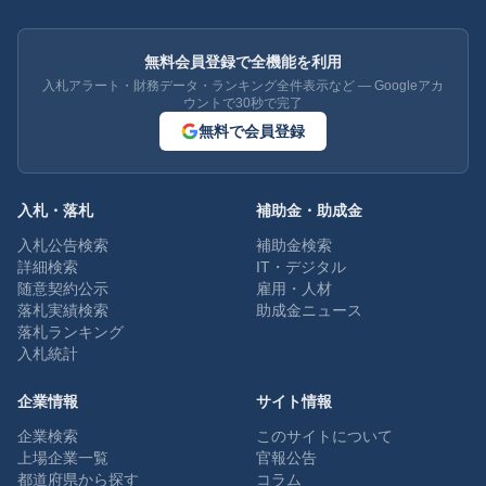
無料会員登録で全機能を利用
入札アラート・財務データ・ランキング全件表示など — Googleアカ
ウントで30秒で完了
無料で会員登録
入札・落札
補助金・助成金
入札公告検索
補助金検索
詳細検索
IT・デジタル
随意契約公示
雇用・人材
落札実績検索
助成金ニュース
落札ランキング
入札統計
企業情報
サイト情報
企業検索
このサイトについて
上場企業一覧
官報公告
都道府県から探す
コラム