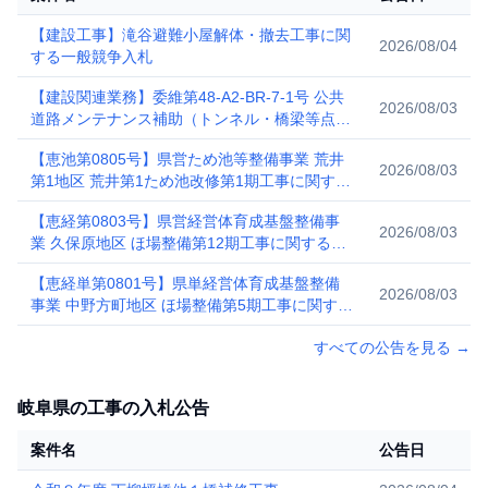
【建設工事】滝谷避難小屋解体・撤去工事に関
2026/08/04
する一般競争入札
【建設関連業務】委維第48-A2-BR-7-1号 公共
2026/08/03
道路メンテナンス補助（トンネル・橋梁等点検
調査）委託に関する一般競争入札公告
【恵池第0805号】県営ため池等整備事業 荒井
2026/08/03
第1地区 荒井第1ため池改修第1期工事に関する
一般競争入札公告
【恵経第0803号】県営経営体育成基盤整備事
2026/08/03
業 久保原地区 ほ場整備第12期工事に関する一
般競争入札公告
【恵経単第0801号】県単経営体育成基盤整備
2026/08/03
事業 中野方町地区 ほ場整備第5期工事に関する
一般競争入札公告
すべての公告を見る
→
岐阜県の工事の入札公告
案件名
公告日