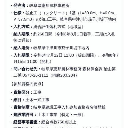
・
発注者：
岐阜県恵那農林事務所
・
仕様：
谷止工（コンクリート）1基（L=30.0m、H=6.0m、
V=57.5m3）の治山工事。岐阜県中津川市茄子川堤下地内
・
入札方式：
総合評価落札方式（地域型）
・
納入期限：
約260日間（令和8年8月1日着手、工期は入札
後に通知）
・
納入場所：
岐阜県中津川市茄子川堤下地内
・
入札期限：
令和8年7月12日 11:00（提出期限）、令和8年7
月15日 11:00（開札）
・
問い合わせ先：
岐阜県恵那農林事務所 森林保全課 治山第
二係 0573-26-1111（内線283,284）
【参加資格の要点】
・
資格区分：
工事
・
細目：
土木一式工事
・
資格制度：
岐阜県建設工事入札参加資格者名簿登載
・
建設業許可：
土木工事業（特定・一般）
・
経営事項審査：
総合点数750点以上