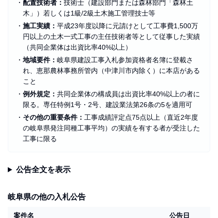
・
配置技術者：
技術士（建設部門または森林部門「森林土
木」）若しくは1級/2級土木施工管理技士等
・
施工実績：
平成23年度以降に元請けとして工事費1,500万
円以上の土木一式工事の主任技術者等として従事した実績
（共同企業体は出資比率40%以上）
・
地域要件：
岐阜県建設工事入札参加資格者名簿に登載さ
れ、恵那農林事務所管内（中津川市内除く）に本店がある
こと
・
例外規定：
共同企業体の構成員は出資比率40%以上の者に
限る。専任特例1号・2号、建設業法第26条の5を適用可
・
その他の重要条件：
工事成績評定点75点以上（直近2年度
の岐阜県発注同種工事平均）の実績を有する者が受注した
工事に限る
公告全文を表示
岐阜県の他の入札公告
案件名
公告日