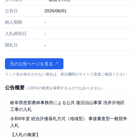
公告日
2026/06/01
納入期限
-
入札締切日
-
開札日
-
元の公告ページを見る ↗
リンク先が表示されない場合は、発注機関のサイトで直接ご確認ください
公告概要
（100%の精度を保障するものではありません）
岐阜県恵那農林事務所による公共 復旧治山事業 洗井沢地区
工事の入札
令和8年度 総合評価落札方式（地域型） 事後審査型一般競争
入札
【入札の概要】