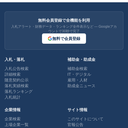
無料会員登録で全機能を利用
入札アラート・財務データ・ランキング全件表示など — Googleアカ
ウントで30秒で完了
無料で会員登録
入札・落札
補助金・助成金
入札公告検索
補助金検索
詳細検索
IT・デジタル
随意契約公示
雇用・人材
落札実績検索
助成金ニュース
落札ランキング
入札統計
企業情報
サイト情報
企業検索
このサイトについて
上場企業一覧
官報公告