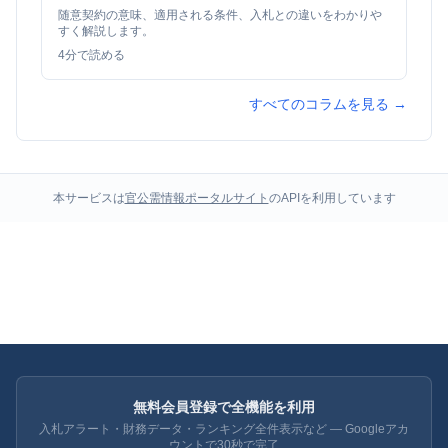
随意契約の意味、適用される条件、入札との違いをわかりや
すく解説します。
4
分で読める
すべてのコラムを見る →
本サービスは
官公需情報ポータルサイト
のAPIを利用しています
無料会員登録で全機能を利用
入札アラート・財務データ・ランキング全件表示など — Googleアカ
ウントで30秒で完了