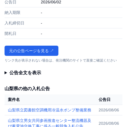
公告日
2026/06/02
納入期限
-
入札締切日
-
開札日
-
元の公告ページを見る ↗
リンク先が表示されない場合は、発注機関のサイトで直接ご確認ください
公告全文を表示
山梨県の他の入札公告
案件名
公告日
山梨県立図書館空調機用冷温水ポンプ整備業務
2026/08/06
山梨県立男女共同参画推進センター整流機器及
2026/08/06
び蓄電池交換工事に係る一般競争入札公告