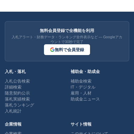
無料会員登録で全機能を利用
入札アラート・財務データ・ランキング全件表示など — Googleアカ
ウントで30秒で完了
無料で会員登録
入札・落札
補助金・助成金
入札公告検索
補助金検索
詳細検索
IT・デジタル
随意契約公示
雇用・人材
落札実績検索
助成金ニュース
落札ランキング
入札統計
企業情報
サイト情報
企業検索
このサイトについて