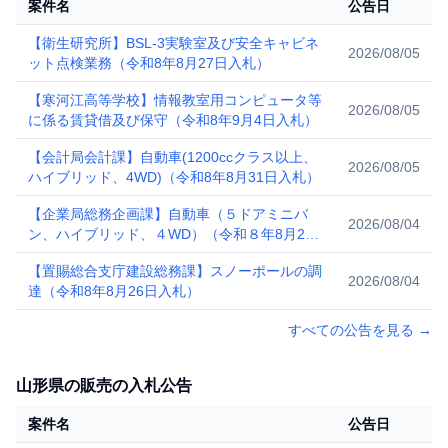
案件名
公告日
【衛生研究所】BSL-3実験室及び安全キャビネ
2026/08/05
ット点検業務（令和8年8月27日入札）
【寒河江高等学校】情報教室用コンピュータ等
2026/08/05
に係る賃貸借及び保守（令和8年9月4日入札）
【会計局会計課】自動車(1200ccクラス以上、
2026/08/05
ハイブリッド、4WD)（令和8年8月31日入札）
【企業局総務企画課】自動車（５ドアミニバ
2026/08/04
ン、ハイブリッド、４WD）（令和８年8月28
日入札）
【置賜総合支庁建設総務課】スノーポールの調
2026/08/04
達（令和8年8月26日入札）
すべての公告を見る
→
山形県の販売の入札公告
案件名
公告日