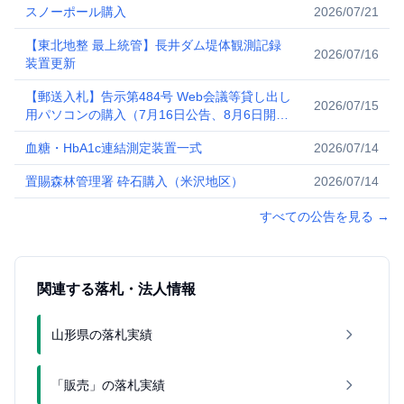
スノーポール購入
2026/07/21
【東北地整 最上統管】長井ダム堤体観測記録
2026/07/16
装置更新
【郵送入札】告示第484号 Web会議等貸し出し
2026/07/15
用パソコンの購入（7月16日公告、8月6日開
札）
血糖・HbA1c連結測定装置一式
2026/07/14
置賜森林管理署 砕石購入（米沢地区）
2026/07/14
すべての公告を見る
→
関連する落札・法人情報
山形県の落札実績
「販売」の落札実績