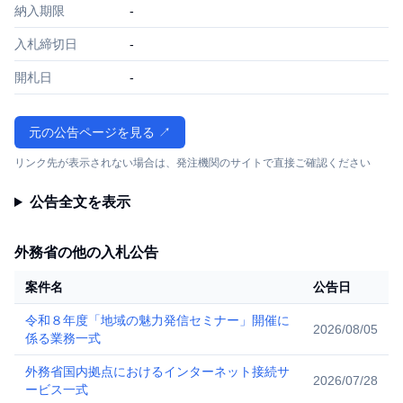
納入期限
-
入札締切日
-
開札日
-
元の公告ページを見る ↗
リンク先が表示されない場合は、発注機関のサイトで直接ご確認ください
公告全文を表示
外務省の他の入札公告
案件名
公告日
令和８年度「地域の魅力発信セミナー」開催に
2026/08/05
係る業務一式
外務省国内拠点におけるインターネット接続サ
2026/07/28
ービス一式