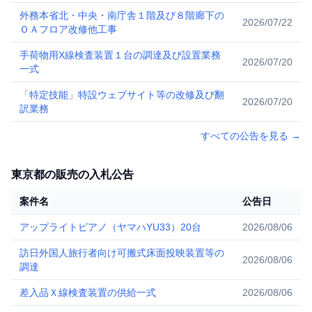
外務本省北・中央・南庁舎１階及び８階廊下の
2026/07/22
ＯＡフロア改修他工事
手荷物用X線検査装置１台の調達及び設置業務
2026/07/20
一式
「特定技能」特設ウェブサイト等の改修及び翻
2026/07/20
訳業務
すべての公告を見る
→
東京都の販売の入札公告
案件名
公告日
アップライトピアノ（ヤマハYU33）20台
2026/08/06
訪日外国人旅行者向け可搬式床面投映装置等の
2026/08/06
調達
差入品Ｘ線検査装置の供給一式
2026/08/06