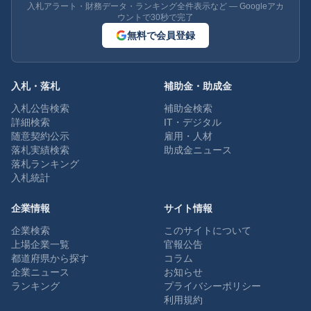
入札アラート・財務データ・ランキング全件表示など — Googleアカ
ウントで30秒で完了
無料で会員登録
入札・落札
補助金・助成金
入札公告検索
補助金検索
詳細検索
IT・デジタル
随意契約公示
雇用・人材
落札実績検索
助成金ニュース
落札ランキング
入札統計
企業情報
サイト情報
企業検索
このサイトについて
上場企業一覧
官報公告
都道府県から探す
コラム
企業ニュース
お知らせ
ランキング
プライバシーポリシー
利用規約