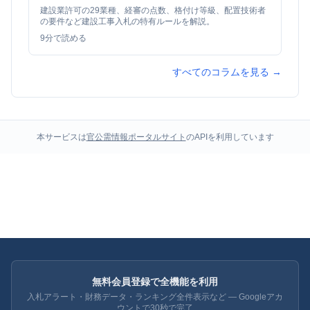
建設業許可の29業種、経審の点数、格付け等級、配置技術者
の要件など建設工事入札の特有ルールを解説。
9
分で読める
すべてのコラムを見る →
本サービスは
官公需情報ポータルサイト
のAPIを利用しています
無料会員登録で全機能を利用
入札アラート・財務データ・ランキング全件表示など — Googleアカ
ウントで30秒で完了