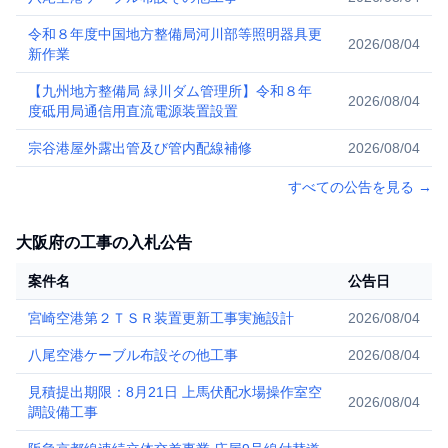
令和８年度中国地方整備局河川部等照明器具更
2026/08/04
新作業
【九州地方整備局 緑川ダム管理所】令和８年
2026/08/04
度砥用局通信用直流電源装置設置
宗谷港屋外露出管及び管内配線補修
2026/08/04
すべての公告を見る
→
大阪府の工事の入札公告
案件名
公告日
宮崎空港第２ＴＳＲ装置更新工事実施設計
2026/08/04
八尾空港ケーブル布設その他工事
2026/08/04
見積提出期限：8月21日 上馬伏配水場操作室空
2026/08/04
調設備工事