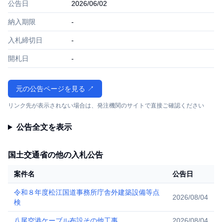
公告日
2026/06/02
納入期限
-
入札締切日
-
開札日
-
元の公告ページを見る ↗
リンク先が表示されない場合は、発注機関のサイトで直接ご確認ください
公告全文を表示
国土交通省の他の入札公告
案件名
公告日
令和８年度松江国道事務所庁舎外建築設備等点
2026/08/04
検
八尾空港ケーブル布設その他工事
2026/08/04