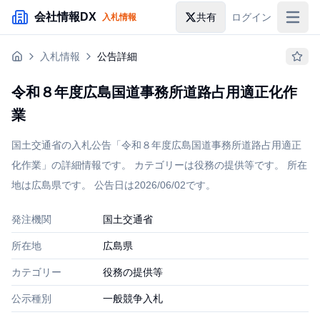
メインコンテンツにスキップ
会社情報DX
共有
ログイン
入札情報
入札情報
入札情報
公告詳細
落札情報
令和８年度広島国道事務所道路占用適正化作
助成金・補助金
業
企業検索
国土交通省の入札公告「令和８年度広島国道事務所道路占用適正
化作業」の詳細情報です。 カテゴリーは役務の提供等です。 所在
地は広島県です。 公告日は2026/06/02です。
発注機関
国土交通省
所在地
広島県
カテゴリー
役務の提供等
公示種別
一般競争入札