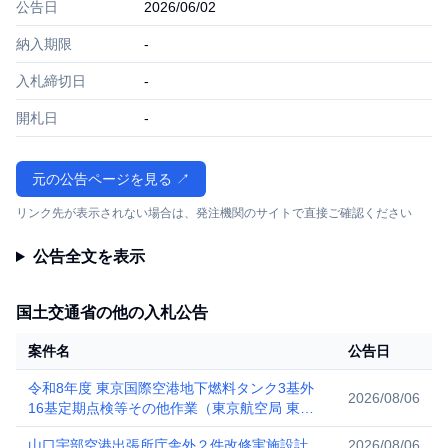
公告日
2026/06/02
納入期限
-
入札締切日
-
開札日
-
元の公告ページを見る ↗
リンク先が表示されない場合は、発注機関のサイトで直接ご確認ください
公告全文を表示
国土交通省の他の入札公告
案件名
公告日
令和8年度 東京国際空港地下燃料タンク3基外
2026/08/06
16基定期点検等その他作業（東京航空局 東京
空港事務所）
山口宇部空港出張所庁舎外２件改修実施設計
2026/08/06