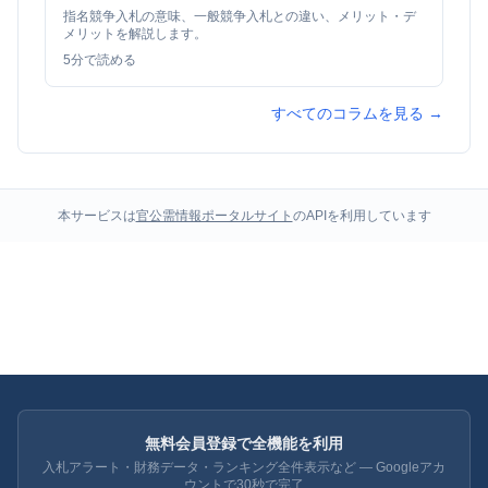
指名競争入札の意味、一般競争入札との違い、メリット・デ
メリットを解説します。
5
分で読める
すべてのコラムを見る →
本サービスは
官公需情報ポータルサイト
のAPIを利用しています
無料会員登録で全機能を利用
入札アラート・財務データ・ランキング全件表示など — Googleアカ
ウントで30秒で完了