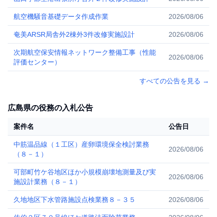
航空機騒音基礎データ作成作業
2026/08/06
奄美ARSR局舎外2棟外3件改修実施設計
2026/08/06
次期航空保安情報ネットワーク整備工事（性能
2026/08/06
評価センター）
すべての公告を見る
→
広島県の役務の入札公告
案件名
公告日
中筋温品線（１工区）産卵環境保全検討業務
2026/08/06
（８－１）
可部町竹ケ谷地区ほか小規模崩壊地測量及び実
2026/08/06
施設計業務（８－１）
久地地区下水管路施設点検業務８－３５
2026/08/06