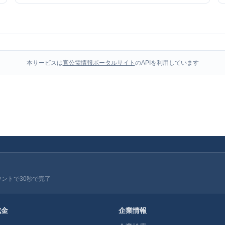
本サービスは
官公需情報ポータルサイト
のAPIを利用しています
ウントで30秒で完了
成金
企業情報