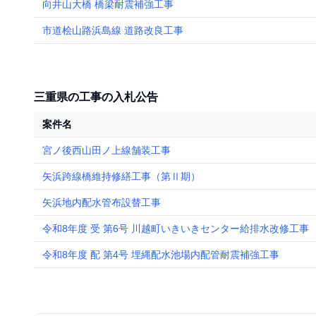
向井山大橋 橋梁耐震補強工事
市道桧山路浜島線 道路改良工事
三重県の工事の入札公告
案件名
宮ノ後西山田ノ上線舗装工事
矢浜跨線橋維持修繕工事（第Ⅱ期）
矢浜地内配水管布設替工事
令和8年度 受 第6号 川越町いきいきセンター給排水改修工事
令和8年度 配 第4号 埋縄配水池場内配管耐震補強工事