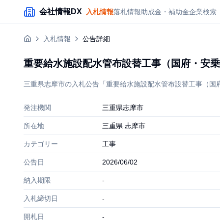
メインコンテンツにスキップ
会社情報DX
入札情報
落札情報
助成金・補助金
企業検索
入札情報
公告詳細
重要給水施設配水管布設替工事（国府・安乗
三重県志摩市の入札公告「重要給水施設配水管布設替工事（国府・安
発注機関
三重県志摩市
所在地
三重県 志摩市
カテゴリー
工事
公告日
2026/06/02
納入期限
-
入札締切日
-
開札日
-