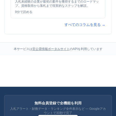
入札未経験の企業が最初の案件を獲得するまでのロードマッ
プ。資格取得から落札まで現実的なステップを解説。
9
分で読める
すべてのコラムを見る →
本サービスは
官公需情報ポータルサイト
のAPIを利用しています
無料会員登録で全機能を利用
入札アラート・財務データ・ランキング全件表示など — Googleアカ
ウントで30秒で完了