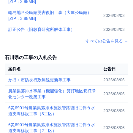
[ZIP：3.95MB]
輪島地区公民館災害復旧工事（大屋公民館）
2026/08/03
[ZIP：3.85MB]
訂正公告（旧教育研究所解体工事）
2026/08/03
すべての公告を見る
→
石川県の工事の入札公告
案件名
公告日
かほく市防災行政無線更新等工事
2026/08/06
農業集落排水事業（機能強化）箕打地区箕打浄
2026/08/06
化センター改築工事
6災6901号農業集落排水施設管路復旧に伴う水
2026/08/06
道支障移設工事（3工区）
6災6901号農業集落排水施設管路復旧に伴う水
2026/08/06
道支障移設工事（2工区）