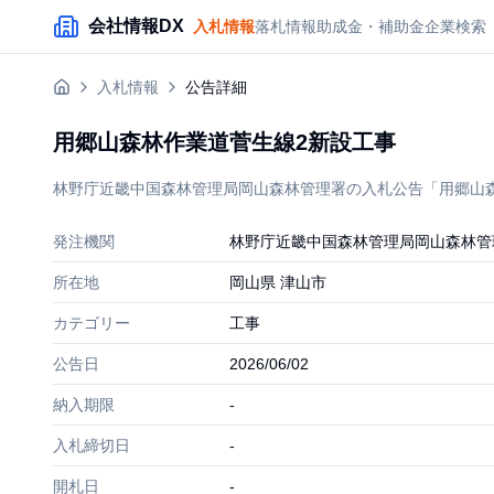
メインコンテンツにスキップ
会社情報DX
入札情報
落札情報
助成金・補助金
企業検索
入札情報
公告詳細
用郷山森林作業道菅生線2新設工事
林野庁近畿中国森林管理局岡山森林管理署の入札公告「用郷山森林作
発注機関
林野庁近畿中国森林管理局岡山森林管
所在地
岡山県 津山市
カテゴリー
工事
公告日
2026/06/02
納入期限
-
入札締切日
-
開札日
-