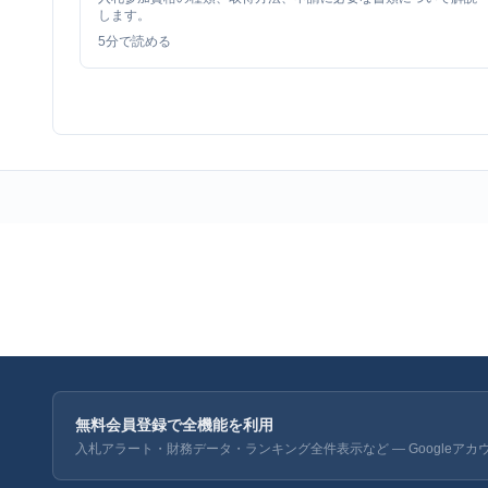
します。
5
分で読める
無料会員登録で全機能を利用
入札アラート・財務データ・ランキング全件表示など — Googleアカ