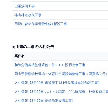
山乗渓間工事
雄山林道改良工事
用郷山森林作業道菅生線1新設工事
岡山県の工事の入札公告
案件名
和気労働基準監督署他１件ＬＥＤ照明改修工事
岡山県警察学校道場・体育館空調設備整備工事（国費第２号
入札情報【8月20日 市道茂平134号長瀬線道路舗装工事】
入札情報【8月20日 おひさま認定こども園屋根・外壁改修工
入札情報【8月20日 正頭漁港浚渫工事】