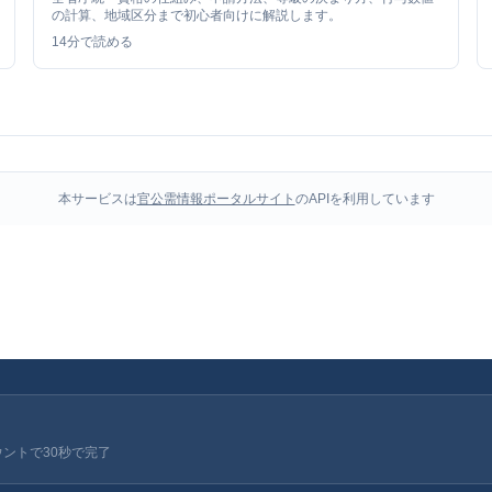
の計算、地域区分まで初心者向けに解説します。
14
分で読める
本サービスは
官公需情報ポータルサイト
のAPIを利用しています
ウントで30秒で完了