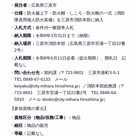
・
発注者：
広島県三原市
・
仕様：
防火服上下・防火帽・しころ・防火靴の一式（消防
隊員用個人防火装備）を三原市消防本部に納入
・
入札方式：
条件付一般競争入札
・
納入期限：
令和9年3月31日まで（納期）
・
納入場所：
三原市消防本部（広島県三原市宮浦一丁目22番
2号）
・
入札期限：
令和8年6月11日必着（提出期限）、開札日 記
載なし
・
問い合わせ先：
契約課（〒723-8601 三原市港町3-5-1
TEL 0848-67-6133 メール
keiyaku@city.mihara.hiroshima.jp）／消防本部総務課（〒
723-8601 三原市宮浦一丁目22番2号 TEL 0848-64-
5910 メール shobo@city.mihara.hiroshima.jp）
【参加資格の要点】
・
資格区分（物品/役務/工事）：
物品
・
細目：
物品の販売
・
等級：
記載なし