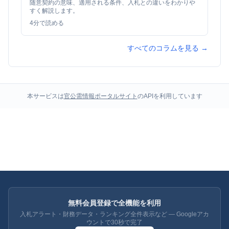
随意契約の意味、適用される条件、入札との違いをわかりや
すく解説します。
4
分で読める
すべてのコラムを見る →
本サービスは
官公需情報ポータルサイト
のAPIを利用しています
無料会員登録で全機能を利用
入札アラート・財務データ・ランキング全件表示など — Googleアカ
ウントで30秒で完了