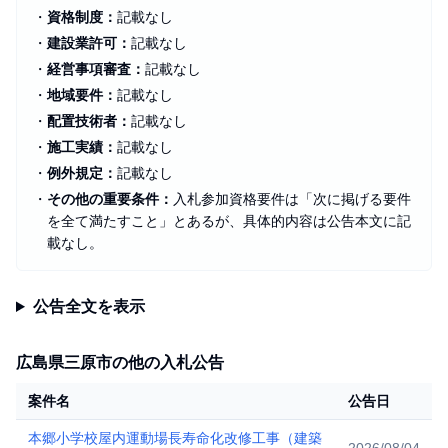
・
資格制度：
記載なし
・
建設業許可：
記載なし
・
経営事項審査：
記載なし
・
地域要件：
記載なし
・
配置技術者：
記載なし
・
施工実績：
記載なし
・
例外規定：
記載なし
・
その他の重要条件：
入札参加資格要件は「次に掲げる要件
を全て満たすこと」とあるが、具体的内容は公告本文に記
載なし。
公告全文を表示
広島県三原市の他の入札公告
案件名
公告日
本郷小学校屋内運動場長寿命化改修工事（建築