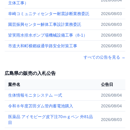
2026/08/04
主体工事）
幸崎コミュニティセンター耐震診断業務委託
2026/08/03
園芸振興センター解体工事設計業務委託
2026/08/03
皆実雨水排水ポンプ場機械設備工事（8-1）
2026/08/03
市道大和町横郷線通学路安全対策工事
2026/08/03
すべての公告を見る
→
広島県の販売の入札公告
案件名
公告日
生体情報モニタシステム 一式
2026/08/04
令和８年度苫田ダム管内蓄電池購入
2026/08/04
医薬品 アイモビーグ皮下注70ｍｇペン 外81品
2026/08/03
目